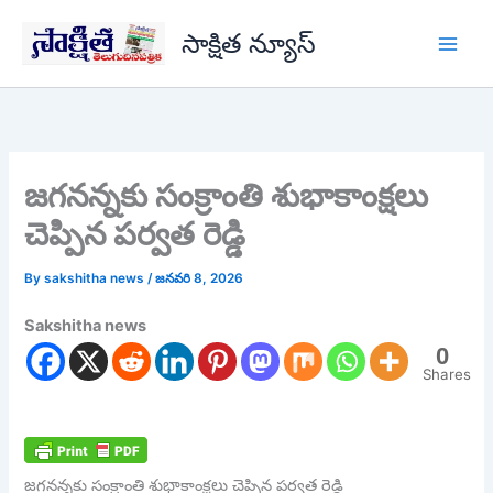
Skip
సాక్షిత న్యూస్
to
content
జగనన్నకు సంక్రాంతి శుభాకాంక్షలు
చెప్పిన పర్వత రెడ్డి
By
sakshitha news
/
జనవరి 8, 2026
Sakshitha news
0
Shares
జగనన్నకు సంక్రాంతి శుభాకాంక్షలు చెప్పిన పర్వత రెడ్డి