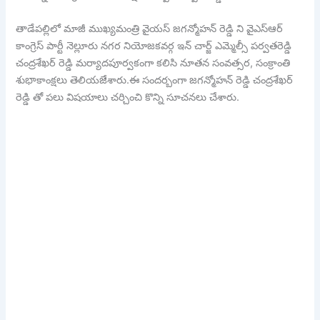
తాడేపల్లిలో మాజీ ముఖ్యమంత్రి వైయస్ జగన్మోహన్ రెడ్డి ని వైఎస్ఆర్
కాంగ్రెస్ పార్టీ నెల్లూరు నగర నియోజకవర్గ ఇన్ చార్జ్ ఎమ్మెల్సీ పర్వతరెడ్డి
చంద్రశేఖర్ రెడ్డి మర్యాదపూర్వకంగా కలిసి నూతన సంవత్సర, సంక్రాంతి
శుభాకాంక్షలు తెలియజేశారు.ఈ సందర్బంగా జగన్మోహన్ రెడ్డి చంద్రశేఖర్
రెడ్డి తో పలు విషయాలు చర్చించి కొన్ని సూచనలు చేశారు.