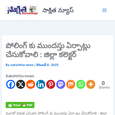
Skip
సాక్షిత న్యూస్
to
content
పోలింగ్ కు ముందస్తు ఏర్పాట్లు
చేసుకోవాలి : జిల్లా కలెక్టర్
By
sakshitha news
/
డిసెంబర్ 6, 2025
Sakshitha news
0
Shares
మూడో విడత ఎన్నికల పోలింగ్ కు ముందస్తు ఏర్పాట్లు చేసుకోవాలి : జిల్లా