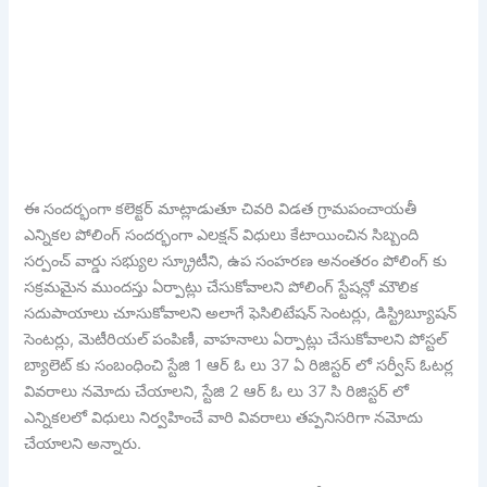
ఈ సందర్భంగా కలెక్టర్ మాట్లాడుతూ చివరి విడత గ్రామపంచాయతీ
ఎన్నికల పోలింగ్ సందర్భంగా ఎలక్షన్ విధులు కేటాయించిన సిబ్బంది
సర్పంచ్ వార్డు సభ్యుల స్క్రూటీని, ఉప సంహరణ అనంతరం పోలింగ్ కు
సక్రమమైన ముందస్తు ఏర్పాట్లు చేసుకోవాలని పోలింగ్ స్టేషన్లో మౌలిక
సదుపాయాలు చూసుకోవాలని అలాగే ఫెసిలిటేషన్ సెంటర్లు, డిస్ట్రిబ్యూషన్
సెంటర్లు, మెటీరియల్ పంపిణీ, వాహనాలు ఏర్పాట్లు చేసుకోవాలని పోస్టల్
బ్యాలెట్ కు సంబంధించి స్టేజి 1 ఆర్ ఓ లు 37 ఏ రిజిస్టర్ లో సర్వీస్ ఓటర్ల
వివరాలు నమోదు చేయాలని, స్టేజి 2 ఆర్ ఓ లు 37 సి రిజిస్టర్ లో
ఎన్నికలలో విధులు నిర్వహించే వారి వివరాలు తప్పనిసరిగా నమోదు
చేయాలని అన్నారు.