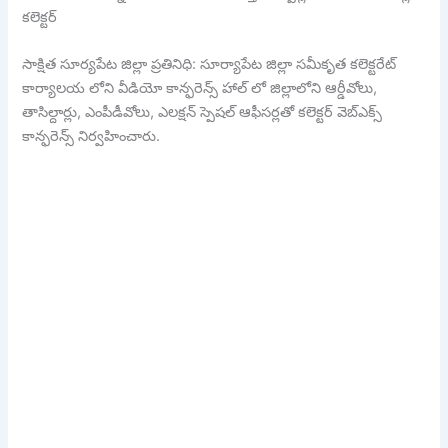
కలెక్టర్
సాక్షిత సూర్యపేట జిల్లా ప్రతినిధి: సూర్యాపేట జిల్లా సమీకృత కలెక్టరేట్
కార్యాలయ లోని వీడియో కాన్ఫరెన్స్ హాల్ లో జిల్లాలోని ఆర్డీవోలు,
తాసిల్దార్లు, ఎంపీడీవోలు, ఎలక్షన్ స్పెషల్ ఆఫీసర్లతో కలెక్టర్ వెబ్ఎక్స్
కాన్ఫరెన్స్ నిర్వహించారు.