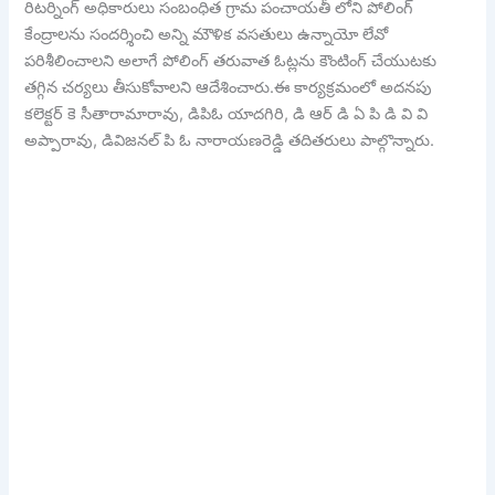
రిటర్నింగ్ అధికారులు సంబంధిత గ్రామ పంచాయతీ లోని పోలింగ్
కేంద్రాలను సందర్శించి అన్ని మౌళిక వసతులు ఉన్నాయో లేవో
పరిశీలించాలని అలాగే పోలింగ్ తరువాత ఓట్లను కౌంటింగ్ చేయుటకు
తగ్గిన చర్యలు తీసుకోవాలని ఆదేశించారు.ఈ కార్యక్రమంలో అదనపు
కలెక్టర్ కె సీతారామారావు, డిపిఓ యాదగిరి, డి ఆర్ డి ఏ పి డి వి వి
అప్పారావు, డివిజనల్ పి ఓ నారాయణరెడ్డి తదితరులు పాల్గొన్నారు.