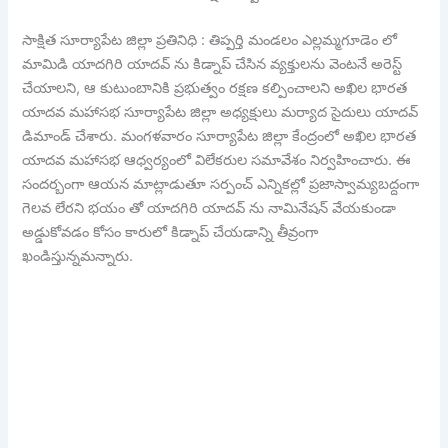
సాక్షిత సూర్యాపేట జిల్లా ప్రతినిధి : తిప్పర్తి మండలం ఎల్లమ్మగూడెం లో
మామిడి యాదగిరి యాదవ్ ను కిడ్నాప్ చేసిన వ్యక్తులను వెంటనే అరెస్ట్
చేయాలని, ఆ కుటుంబానికి ప్రభుత్వం రక్షణ కల్పించాలని అఖిల భారత
యాదవ మహాసభ సూర్యాపేట జిల్లా అధ్యక్షులు మర్యాద సైదులు యాదవ్
డిమాండ్ చేశారు. మంగళవారం సూర్యాపేట జిల్లా కేంద్రంలో అఖిల భారత
యాదవ మహాసభ ఆధ్వర్యంలో విలేకరుల సమావేశం నిర్వహించారు. ఈ
సందర్బంగా ఆయన మాట్లాడుతూ సర్పంచ్ ఎన్నికల్లో ప్రజాస్వామ్యబద్దంగా
గెలవ లేరని భయం తో యాదగిరి యాదవ్ ను నామినేషన్ వేయకుండా
అడ్డుకోవడం కోసం కారులో కిడ్నాప్ చేయడాన్ని తీవ్రంగా
ఖండిస్తున్నమన్నారు.