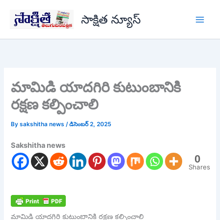
Skip
సాక్షిత న్యూస్
to
content
మామిడి యాదగిరి కుటుంబానికి
రక్షణ కల్పించాలి
By
sakshitha news
/
డిసెంబర్ 2, 2025
Sakshitha news
0
Shares
మామిడి యాదగిరి కుటుంబానికి రక్షణ కల్పించాలి