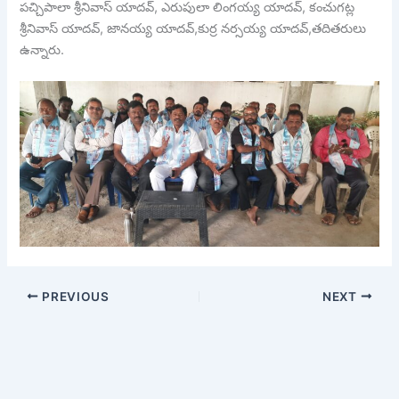
పచ్చిపాలా శ్రీనివాస్ యాదవ్, ఎరుపులా లింగయ్య యాదవ్, కంచుగట్ల
శ్రీనివాస్ యాదవ్, జానయ్య యాదవ్,కుర్ర నర్సయ్య యాదవ్,తదితరులు
ఉన్నారు.
PREVIOUS
NEXT