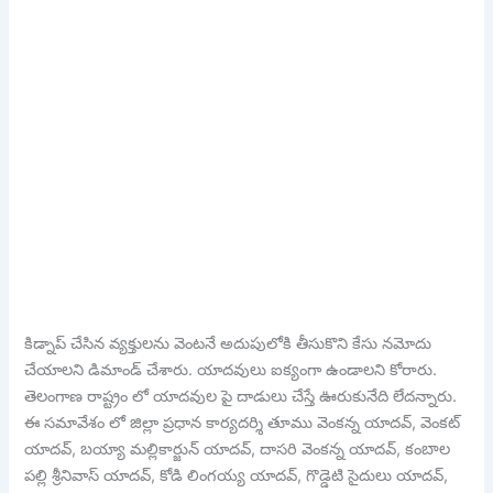
కిడ్నాప్ చేసిన వ్యక్తులను వెంటనే అదుపులోకి తీసుకొని కేసు నమోదు
చేయాలని డిమాండ్ చేశారు. యాదవులు ఐక్యంగా ఉండాలని కోరారు.
తెలంగాణ రాష్ట్రం లో యాదవుల పై దాడులు చేస్తే ఊరుకునేది లేదన్నారు.
ఈ సమావేశం లో జిల్లా ప్రధాన కార్యదర్శి తూము వెంకన్న యాదవ్, వెంకట్
యాదవ్, బయ్యా మల్లికార్జున్ యాదవ్, దాసరి వెంకన్న యాదవ్, కంబాల
పల్లి శ్రీనివాస్ యాదవ్, కోడి లింగయ్య యాదవ్, గొడ్డెటి సైదులు యాదవ్,