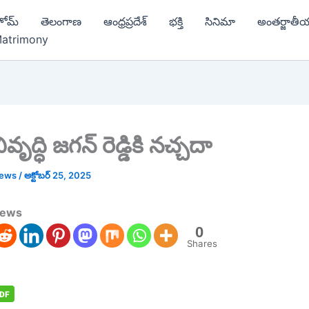
ోమ్
తెలంగాణ
ఆంధ్రప్రదేశ్
భక్తి
సినిమా
అంతర్జాతీ
atrimony
భివృద్ధి జగన్ రెడ్డికి నచ్చదా
news
/
అక్టోబర్ 25, 2025
news
0
Shares