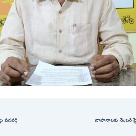
లు వనపర్తి