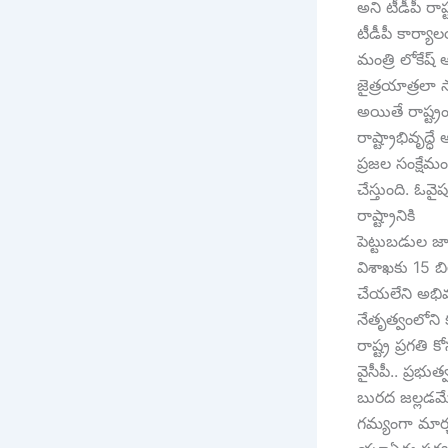
అని టీడీపీ రాష్
టీడీపీ కార్య
మంత్రి లోకేష్ 
జైత్రయాత్రలా స
అయితే రాష్ట్రం
రాష్ట్రాభివృద్ధే
ప్రజల సంక్షేమం
చేస్తుంది. ఓవ
రాష్ట్రానికి
పెట్టుబడుల జా
విశాఖకు 15 బి
చేయలేని అభివృ
నేతృత్వంలోని 
రాష్ట్ర ప్రగతి
వైసీపీ.. ప్రభుత్
బురద జల్లడమే 
గమ్యంగా మార్