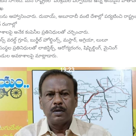
సాగింది. మన రాష్ట్రంలో పరిశ్రమల ఏర్పాటుకు ఉన్న అనువైన వాతావర
ుఖ
త్తలను ఆహ్వానించారు. దుబాయ్, అబూదాబీ వంటి దేశాల్లో పర్యటించి రాష్ట్
్ రంగాల్లో
ాశాలపై అనేక కంపెనీల ప్రతినిధులతో చర్చించారు.
ాన్స్ వరల్డ్ గ్రూప్, బుర్జీల్ హోల్డింగ్స్, మస్టార్, అగ్రియా, లులూ
్థల ప్రతినిధులతో లాజిస్టిక్స్, ఆరోగ్యరంగం, షిప్బిల్డింగ్, మైనింగ్
టుబడుల అవకాశాలపై మాట్లాడారు.