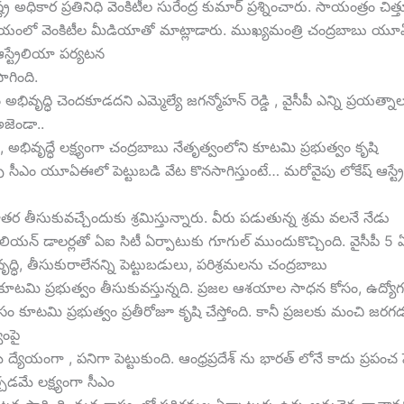
ట్ర అధికార ప్రతినిధి వెంకిటీల సురేంద్ర కుమార్ ప్రశ్నించారు. సాయంత్రం చిత్త
ాలయంలో వెంకిటీల మీడియాతో మాట్లాడారు. ముఖ్యమంత్రి చంద్రబాబు య
ఆస్ట్రేలియా పర్యటన
ాగింది.
 అభివృద్ధి చెందకూడదని ఎమ్మెల్యే జగన్మోహన్ రెడ్డి , వైసీపీ ఎన్ని ప్రయత్నాలు
 అజెండా..
, అభివృద్ధే లక్ష్యంగా చంద్రబాబు నేతృత్వంలోని కూటమి ప్రభుత్వం కృషి
ైపు సీఎం యూఏఈలో పెట్టుబడి వేట కొనసాగిస్తుంటే… మరోవైపు లోకేష్ ఆస్ట్
తర తీసుకువచ్చేందుకు శ్రమిస్తున్నారు. వీరు పడుతున్న శ్రమ వలనే నేడు
లియన్ డాలర్లతో ఏఐ సిటీ ఏర్పాటుకు గూగుల్ ముందుకొచ్చింది. వైసీపీ 5
ద్ధి, తీసుకురాలేనన్ని పెట్టుబడులు, పరిశ్రమలను చంద్రబాబు
కూటమి ప్రభుత్వం తీసుకువస్తున్నది. ప్రజల ఆశయాల సాధన కోసం, ఉద్యోగ స
 కోసం కూటమి ప్రభుత్వం ప్రతీరోజూ కృషి చేస్తోంది. కానీ ప్రజలకు మంచి జరగడ
వంపై
ద్యేయంగా , పనిగా పెట్టుకుంది. ఆంధ్రప్రదేశ్ ను భారత్ లోనే కాదు ప్రపంచ
చడమే లక్ష్యంగా సీఎం