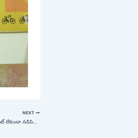
NEXT
వాహనాలకు నెంబర్ ప్లేట్ లేకుండా నడిపితే కఠిన చర్యలు: డిటెక్టివ్ ఇన్‌స్పెక్టర్‌ సమరం రెడ్డి