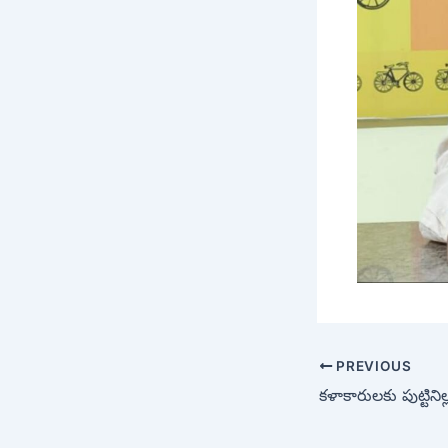
PREVIOUS
కళాకారులకు పుట్టినిల్