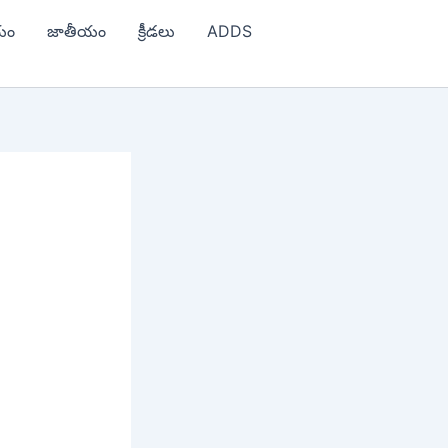
యం
జాతీయం
క్రీడలు
ADDS