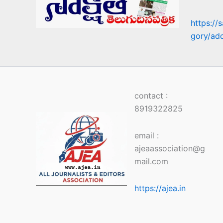
https://
gory/ad
contact :
8919322825
email :
ajeaassociation@g
mail.com
https://ajea.in