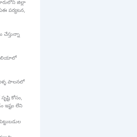
ూరులోని జిల్లా
ూఏఈ పర్యటన,
 చేస్తున్నా
రేలియాలో
 ఏళ్ళ పాలనలో
ృష్టి కోసం,
ం ఇష్టం లేని
 పెట్టుబడుల