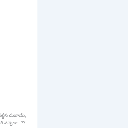
ేపట్టిన దుబాయ్,
డికి నచ్చదా…??