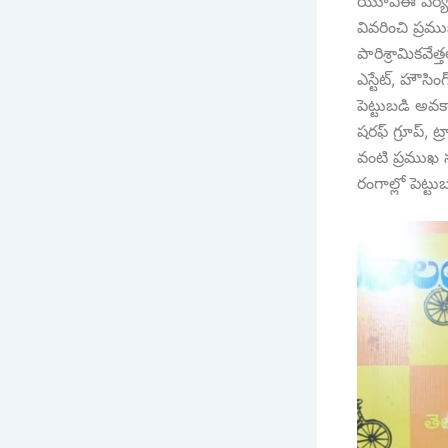
యూఏఈ పర్యటన 
వివరించి ప్రమ
పారిశ్రామికవే
ఎస్టేట్, హౌసింగ
పెట్టుబడి అవక
షరఫ్ గ్రూప్, ట్ర
వంటి ప్రముఖ సంస
రంగాల్లో పెట్