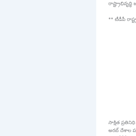
రాష్ట్రాభివృద్ధి
** టీడీపీ రాష్ట
సాక్షిత ప్రతిన
అరబ్ దేశాల పర