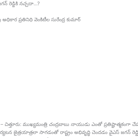
 జగన్ రెడ్డికి నచ్చదా…?
్ర అధికార ప్రతినిధి వెంకిటీల సురేంద్ర కుమార్
ిధి – చిత్తూరు: ముఖ్యమంత్రి చంద్రబాబు నాయుడు ఎంతో ప్రతిష్టాత్మకంగా చ
్యటన జైత్రయాత్రలా సాగడంతో రాష్ట్రం అభివృద్ధి చెందడం వైఎస్ జగన్ రెడ్