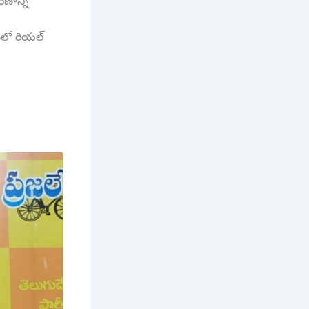
ణాన్ని
రంలో రియల్