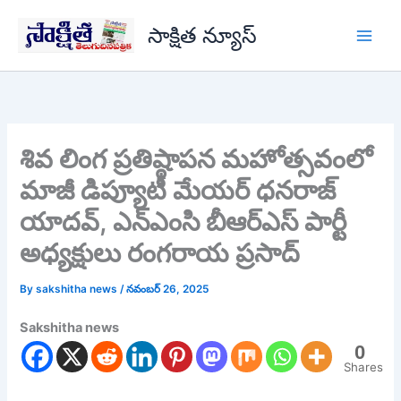
Skip
సాక్షిత న్యూస్
to
content
శివ లింగ ప్రతిష్ఠాపన మహోత్సవంలో
మాజీ డిప్యూటీ మేయర్ ధనరాజ్
యాదవ్, ఎన్ఎంసి బీఆర్ఎస్ పార్టీ
అధ్యక్షులు రంగరాయ ప్రసాద్
By
sakshitha news
/
నవంబర్ 26, 2025
Sakshitha news
0
Shares