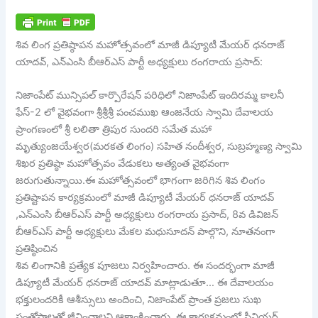
శివ లింగ ప్రతిష్ఠాపన మహోత్సవంలో మాజీ డిప్యూటీ మేయర్ ధనరాజ్
యాదవ్, ఎన్ఎంసి బీఆర్ఎస్ పార్టీ అధ్యక్షులు రంగరాయ ప్రసాద్:
నిజాంపేట్ మున్సిపల్ కార్పొరేషన్ పరిధిలో నిజాంపేట్ ఇందిరమ్మ కాలనీ
ఫేస్-2 లో వైభవంగా శ్రీశ్రీశ్రీ పంచముఖ ఆంజనేయ స్వామి దేవాలయ
ప్రాంగణంలో శ్రీ లలితా త్రిపుర సుందరి సమేత మహా
మృత్యుంజయేశ్వర(మరకత లింగం) సహిత నందీశ్వర, సుబ్రహ్మణ్య స్వామి
శిఖర ప్రతిష్ఠా మహోత్సవం వేడుకలు అత్యంత వైభవంగా
జరుగుతున్నాయి.ఈ మహోత్సవంలో భాగంగా జరిగిన శివ లింగం
ప్రతిష్టాపన కార్యక్రమంలో మాజీ డిప్యూటీ మేయర్ ధనరాజ్ యాదవ్
,ఎన్ఎంసి బీఆర్ఎస్ పార్టీ అధ్యక్షులు రంగరాయ ప్రసాద్, 8వ డివిజన్
బీఆర్ఎస్ పార్టీ అధ్యక్షులు మేకల మధుసూదన్ పాల్గొని, నూతనంగా
ప్రతిష్ఠించిన
శివ లింగానికి ప్రత్యేక పూజలు నిర్వహించారు. ఈ సందర్భంగా మాజీ
డిప్యూటీ మేయర్ ధనరాజ్ యాదవ్ మాట్లాడుతూ… ఈ దేవాలయం
భక్తులందరికీ ఆశీస్సులు అందించి, నిజాంపేట్ ప్రాంత ప్రజలు సుఖ
సంతోషాలతో జీవించాలని ఆకాంక్షించారు. ఈ కార్యక్రమంలో సీనియర్