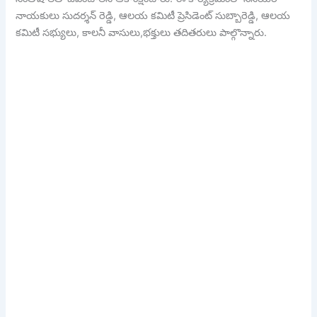
నాయకులు సుదర్శన్ రెడ్డి, ఆలయ కమిటీ ప్రెసిడెంట్ సుబ్బారెడ్డి, ఆలయ
కమిటీ సభ్యులు, కాలనీ వాసులు,భక్తులు తదితరులు పాల్గొన్నారు.