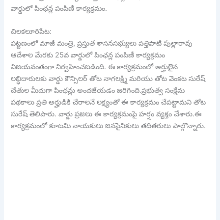
వార్డులో పింఛన్ల పంపిణీ కార్యక్రమం.
చిలకలూరిపేట:
పట్టణంలో మాజీ మంత్రి, ప్రస్తుత శాసనసభ్యులు పత్తిపాటి పుల్లారావు
ఆదేశాల మేరకు 25వ వార్డులో పింఛన్ల పంపిణీ కార్యక్రమం
విజయవంతంగా నిర్వహించబడింది. ఈ కార్యక్రమంలో అర్హులైన
లబ్ధిదారులకు వార్డు కౌన్సిలర్ తోట నాగలక్ష్మి మరియు తోట వెంకట సురేష్
చేతుల మీదుగా పింఛన్లు అందజేయడం జరిగింది.ప్రభుత్వ సంక్షేమ
పథకాలు ప్రతి అర్హుడికి చేరాలనే లక్ష్యంతో ఈ కార్యక్రమం చేపట్టామని తోట
సురేష్ తెలిపారు. వార్డు ప్రజలు ఈ కార్యక్రమంపై హర్షం వ్యక్తం చేశారు.ఈ
కార్యక్రమంలో కూటమి నాయకులు జనసైనికులు తదితరులు పాల్గొన్నారు.