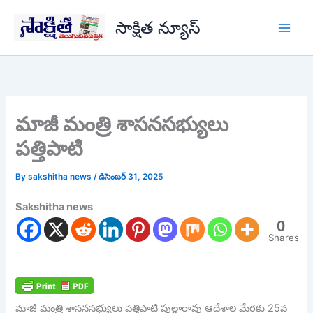
Skip
సాక్షిత న్యూస్
to
content
మాజీ మంత్రి శాసనసభ్యులు
పత్తిపాటి
By
sakshitha news
/
డిసెంబర్ 31, 2025
Sakshitha news
0
Shares
మాజీ మంత్రి శాసనసభ్యులు పత్తిపాటి పుల్లారావు ఆదేశాల మేరకు 25వ