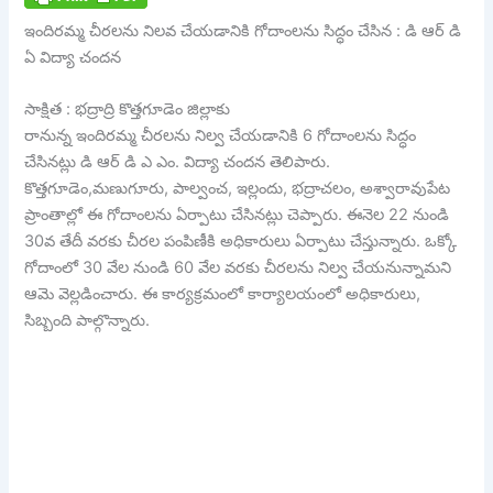
ఇందిరమ్మ చీరలను నిలవ చేయడానికి గోదాంలను సిద్ధం చేసిన : డి ఆర్ డి
ఏ విద్యా చందన
సాక్షిత : భద్రాద్రి కొత్తగూడెం జిల్లాకు
రానున్న ఇందిరమ్మ చీరలను నిల్వ చేయడానికి 6 గోదాంలను సిద్ధం
చేసినట్లు డి ఆర్ డి ఎ ఎం. విద్యా చందన తెలిపారు.
కొత్తగూడెం,మణుగూరు, పాల్వంచ, ఇల్లందు, భద్రాచలం, అశ్వారావుపేట
ప్రాంతాల్లో ఈ గోదాంలను ఏర్పాటు చేసినట్లు చెప్పారు. ఈనెల 22 నుండి
30వ తేదీ వరకు చీరల పంపిణీకి అధికారులు ఏర్పాటు చేస్తున్నారు. ఒక్కో
గోదాంలో 30 వేల నుండి 60 వేల వరకు చీరలను నిల్వ చేయనున్నామని
ఆమె వెల్లడించారు. ఈ కార్యక్రమంలో కార్యాలయంలో అధికారులు,
సిబ్బంది పాల్గొన్నారు.