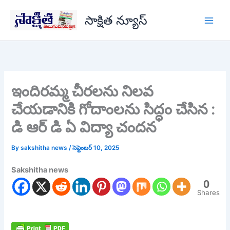
Skip
సాక్షిత న్యూస్
to
content
ఇందిరమ్మ చీరలను నిలవ
చేయడానికి గోదాంలను సిద్ధం చేసిన :
డి ఆర్ డి ఏ విద్యా చందన
By
sakshitha news
/
సెప్టెంబర్ 10, 2025
Sakshitha news
0
Shares