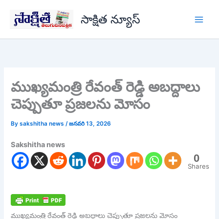
Skip
సాక్షిత న్యూస్
to
content
ముఖ్యమంత్రి రేవంత్ రెడ్డి అబద్దాలు
చెప్పుతూ ప్రజలను మోసం
By
sakshitha news
/
జనవరి 13, 2026
Sakshitha news
0
Shares
ముఖ్యమంత్రి రేవంత్ రెడ్డి అబద్దాలు చెప్పుతూ ప్రజలను మోసం