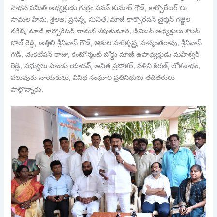
సాధన సమితి అధ్యక్షుడు గుర్రం పవన్ కుమార్ గౌడ్, కార్పొరేటర్ లు
సామల హేమ, శైలజ, ప్రసన్న, సునీత, మాజీ కార్పొరేషన్ చైర్మన్ గజ్జెల
నగేష్, మాజీ కార్పొరేటర్ నామన శేషుకుమారి, డివిజన్ అధ్యక్షులు కొలన్
బాల్ రెడ్డి, అత్తిలి శ్రీనివాస్ గౌడ్, ఆకుల హరికృష్ణ, హన్మంతరావు, శ్రీనివాస్
గౌడ్, వెంకటేషన్ రాజు, కంటోన్మెంట్ బోర్డు మాజీ ఉపాధ్యక్షుడు మహేశ్వర్
రెడ్డి, సభ్యులు పాండు యాదవ్, అనిత ప్రభాకర్, నళిని కిరణ్, లోకనాధం,
పలువురు నాయకులు, వివిధ సంఘాల ప్రతినిధులు తదితరులు
పాల్గొన్నారు.