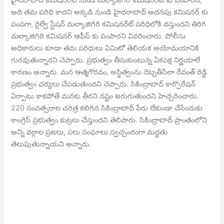
హైదరాబాద్ కమిషనరేట్ నుండి మల్కాజిగిరి కమిషనరేట్ కు పంపారని,
అది తమ పరిధి కాదని అక్కడి నుండి హైదరాబాద్ అదనపు కమిషనర్ కు
పంపగా, రైల్వే స్టేషన్ మల్కాజిగిరి కమిషనరేట్ పరిధిలోకి వస్తుందని తిరిగి
మల్కాజిగిరి కమిషనర్ ఆఫీస్ కు పంపారని వివరించారు. పోలీసు
అధికారులు కూడా తమ పరిధులు ఏమిటో తెలియక అయోమయానికి
గురవుతున్నారని చెప్పారు. ప్రభుత్వం తీసుకుంటున్న ఏకపక్ష నిర్ణయాలే
కారణం అన్నారు. మన ఆత్మగౌరవం, అస్థిత్వంను దెబ్బతీసేలా రేవంత్ రెడ్డి
ప్రభుత్వం చర్యలు చేపడుతుందని చెప్పారు. సికింద్రాబాద్ కార్పొరేషన్
ఏర్పాటు కాకపోతే మనకు తీరని నష్టం జరుగుతుందని హెచ్చరించారు.
220 సంవత్సరాల చరిత్ర కలిగిన సికింద్రాబాద్ పేరు లేకుండా చేసేందుకు
కాంగ్రెస్ ప్రభుత్వం కుట్రలు చేస్తుందని తెలిపారు. సికింద్రాబాద్ ప్రాంతంలోని
అన్ని వర్గాల ప్రజలు, పలు సంఘాలు స్వచ్చందంగా మద్దతు
తెలుపుతున్నాయని అన్నారు.