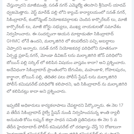
చేస్తున్నారని మాజీమంత్రి, సనత్ నగర్ ఎమ్మెల్యే తలసాని శ్రీనివాస్ యాదవ్
ధ్వజమెత్తారు. వెస్ట్ మారేడ్ పల్లి లోని క్యాంప్ కార్యాలయంలో సనత్ నగర్,
సికింద్రాబాద్, కంటోన్మెంట్ నియోజకవర్గాలకు చెందిన కార్పొరేటర్ లు, మాజీ
కార్పొరేటర్ లు, మాజీ బోర్డు సభ్యులు, ముఖ్య నాయకులతో సమావేశం
నిర్వహించారు. ఈ సందర్భంగా ఆయన మాట్లాడుతూ సికింద్రాబాద్
GHMC లోనే ఉందని, మల్కాజిగిరి లో కలపలేదని పచ్చి అబద్దాలు
చెప్పారని అన్నారు. సనత్ నగర్ నియోజకవర్గ పరిధిలోని నూతనంగా
ఏర్పడ్డ ప్రకాష్ నగర్, మోండా డివిజన్ లను మల్కాజిగిరి జోన్ పరిధిలోని
బోయిన్ పల్లి సర్కిల్ లో కలిపిన విషయం వాస్తవం కాదా? అని ప్రశ్నించారు.
అదేవిధంగా సికింద్రాబాద్ ప్రాంతంలోని బేగంపేట, మహంకాళి, గోపాలపురం,
కార్ఖానా, బోయిన్ పల్లి, తదితర పలు పోలీస్ స్టేషన్ లను మల్కాజిగిరి
పోలీస్ కమిషనరేట్ పరిధిలోకి కలిపారని, ఇది సికింద్రాబాద్ ను మల్కాజిగిరి
లో కలిపినట్లు కాదా అని ప్రశ్నించారు.
ఇప్పటికే అధికారులు కార్యకలాపాలు చేపట్టారని పేర్కొన్నారు. ఈ నెల 17
వ తేదీన సికింద్రాబాద్ రైల్వే స్టేషన్ నుండి నిర్వహించనున్న శాంతి ర్యాలీ
అనుమతి కోసం లష్కర్ జిల్లా సాధన సమితి ప్రతినిధులు ఈ నెల 5 వ
తేదీన హైదరాబాద్ పోలీస్ కమిషనరేట్ లో దరఖాస్తు చేస్తే 10 రోజులుగా