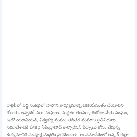
ర్యాలీలో పెద్ద సంఖ్యలో పాల్గొని కార్యక్రమాన్ని విజయవంతం చేయాలని
కోరారు. ఇప్పటికే పలు సంఘాలు మద్దతు తెలపగా, ఈరోజు మేరు సంఘం,
ఆటో యూనియన్, విశ్వకర్మ సంఘం తదితర సంఘాల ప్రతినిధులు
సమావేశానికి హాజరై సికింద్రాబాద్ కార్పొరేషన్ ఏర్పాటు కోసం చేస్తున్న
ఉద్యమానికి సంపూర్ణ మద్దతు ప్రకటించారు. ఈ సమావేశంలో లష్కర్ జిల్లా