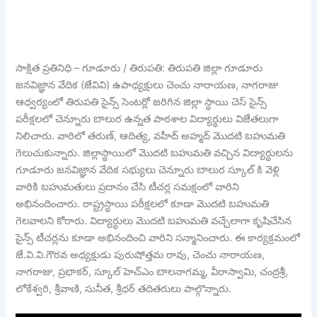
సాక్షిత ప్రతినిధి – గూడూరు / తిరుపతి: తిరుపతి జిల్లా గూడూరు
జనవిజ్ఞాన వేదిక (జేవివి) ఉపాధ్యక్షులు చెంచు నారాయణ, నాగరాజు
ఆధ్వర్యంలో తిరుపతి సైన్స్ సెంటర్లో జరిగిన జిల్లా స్థాయి చెస్ సైన్స్
పరీక్షలలో చెన్నూరు బాలుర ఉన్నత పాఠశాల విద్యార్థులు విజేతలుగా
నిలిచారు. వారిలో తరుణ్, ఆదిత్య, వహీద్ అహ్మద్ మొదటి బహుమతి
గెలుచుకున్నారు. జిల్లాస్థాయిలో మొదటి బహుమతి వచ్చిన విద్యార్థులను
గూడూరు జనవిజ్ఞాన వేదిక సభ్యులు చెన్నూరు బాలుర స్కూల్ కి వెళ్లి
వారికి బహుమతులు ప్రదానం చేసి టీచర్ల సమక్షంలో వారిని
అభినందించారు. రాష్ట్రస్థాయి పరీక్షలలో కూడా మొదటి బహుమతి
గెలవాలని కోరారు. విద్యార్థులు మొదటి బహుమతి వచ్చేలాగా కృషిచేసిన
సైన్స్ టీచర్లను కూడా అభినందించి వారిని సన్మానించారు. ఈ కార్యక్రమంలో
జే.వి.వి.గౌరవ అధ్యక్షుడు పురుషోత్తమ రావు, చెంచు నారాయణ,
నాగరాజు, ప్రభాకర్, స్కూల్ హెచ్ఎం బాలనాగమ్మ, వీరాస్వామి, చంద్రశ్రీ,
లోకేశ్వరి, శ్రీవాణి, సునీత, శ్రీధర్ తదితరులు పాల్గొన్నారు.