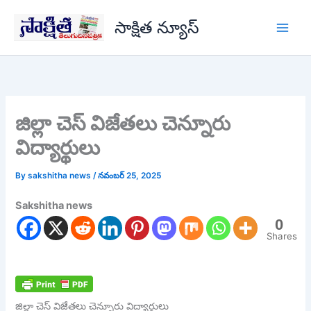
Skip
సాక్షిత న్యూస్
to
content
జిల్లా చెస్ విజేతలు చెన్నూరు
విద్యార్థులు
By
sakshitha news
/
నవంబర్ 25, 2025
Sakshitha news
0
Shares
జిల్లా చెస్ విజేతలు చెన్నూరు విద్యార్థులు