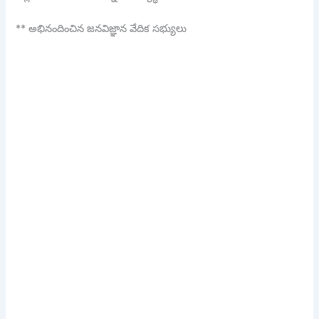
** అభినందించిన జనవిజ్ఞాన వేదిక సభ్యులు