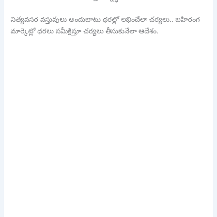
నిత్యవసర వస్తువులు అందుబాటు ధరల్లో లభించేలా చర్యలు.. బహిరంగ
మార్కెట్లో ధరలు సమీక్షిస్తూ చర్యలు తీసుకునేలా ఆదేశం.