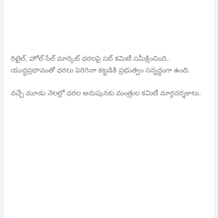
రిటైల్, హోల్ సేల్ మార్కెట్ ధరలపై సబ్ కమిటీ సమీక్షించింది..
యుద్ధప్రభావంతో ధరలు పెరిగినా కట్టడికి ప్రభుత్వం సన్నద్ధంగా ఉంది.
వచ్చే మూడు నెలల్లో ధరల అదుపునకు మంత్రుల కమిటీ మార్గదర్శకాలు.