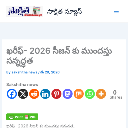
Skip
సాక్షిత న్యూస్
to
content
ఖరీఫ్- 2026 సీజన్ కు ముందస్తు
సన్నద్ధత
By
sakshitha news
/
మే 29, 2026
Sakshitha news
0
Shares
ఖరీఫ్- 2026 సీజన్ కు ముందస్తు సన్నద్ధత..!