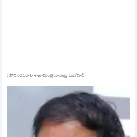
: పౌరసరఫరాల శాఖామంత్రి నాదెండ్ల మనోహర్