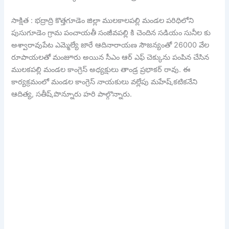
సాక్షిత : భద్రాద్రి కొత్తగూడెం జిల్లా ములకాలపల్లి మండల పరిధిలోని
పుసుగూడెం గ్రామ పంచాయతీ సంజీవపల్లి కి చెందిన సడియం సునీల కు
అశ్వారావుపేట ఎమ్మెల్యే జారే ఆదినారాయణ సౌజన్యంతో 26000 వేల
రూపాయలతో మంజూరు అయిన సీఎం ఆర్ ఎఫ్ చెక్కును పంపిన చేసిన
ములకపల్లి మండల కాంగ్రెస్ అధ్యక్షులు తాండ్ర ప్రభాకర్ రావు. ఈ
కార్యక్రమంలో మండల కాంగ్రెస్ నాయకులు వల్లేపు మహేష్,కటికనేని
ఆదిత్య, సతీష్,పొన్నూరు హరి పాల్గొన్నారు.