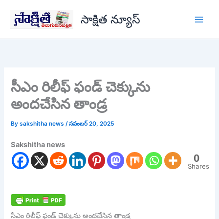
Skip
సాక్షిత న్యూస్
to
content
సీఎం రిలీఫ్ ఫండ్ చెక్కును
అందచేసిన తాండ్ర
By
sakshitha news
/
నవంబర్ 20, 2025
Sakshitha news
0
Shares
సీఎం రిలీఫ్ ఫండ్ చెక్కును అందచేసిన తాండ్ర