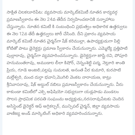
సాక్షిత చిల‌క‌లూరిపేట‌: వ్య‌వ‌సాయ మార్కెట్‌క‌మిటీ నూత‌న కార్య‌వ‌ర్గ
ప్ర‌మాణ‌స్వీకారం ఈ నెల 24వ తేదీన నిర్వ‌హించ‌టానికి స‌న్నాహాలు
చేస్తున్నారు. నూత‌న క‌మిటీ కి సంబంధించి ప్ర‌భుత్వం అధికారిక ఉత్త‌ర్వులు
ఈ నెల 12వ తేదీ ఉత్త‌ర్వులు జారీ చేసింది. దీని ప్ర‌కారం వ్య‌వ‌సాయ
మార్కెట్ క‌మిటీ నూత‌న చైర్మ‌న్‌గా షేక్ క‌రిముల్లా, ఉపాధ్య‌క్షుడుగా పిల్లి
కోటితో పాటు డైరెక్ట‌ర్లు ప్ర‌మాణ స్వీకారం చేయ‌నున్నారు. ఎమ్మెల్యే ప్ర‌త్తిపాటి
పుల్లారావు, చైర్మ‌న్‌గా వ్య‌వ‌హ‌రించ‌నున్నారు. డైరెక్ట‌ర్లుగా జాష్టి రవి, పోపూరి
హనుమంతరావు, అముడాల లీలా కిషోర్, చెన్నంశెట్టి పద్మ, నెల్లూరి శాంతి
ప్రియ, గూడె అంజలి,పల్లపు సుమలత, అనంత వీర కుమారి, కురపాటి
మల్లేశ్వరి, మంద దుర్గా భవాని,మొగిలి వెంకట నారాయణ, కాట్రు
శ్రీనివాసరావు, షేక్ అబ్దుల్ నబిలు ప్ర‌మాణ‌స్వీకారం చేయ‌నున్నారు. వీరు
కాకుండా క‌మిటీలో ఎక్సె అఫిషియో స‌భ్యులుగా య‌డ్ల‌పాడు మండ‌లం
సొల‌స ప్రాధ‌మిక ప‌ర‌ప‌తి సంఘంమ అధ్య‌క్షుడు,న‌ర‌స‌రావుపేట‌కు చెందిన
అసిస్టెంట్ డైరెక్టర్ ఆఫ్ అగ్రికల్చర్, మున్సిప‌ల్ చైర్మ‌న్‌, జిల్లా వ్యవసాయ
వాణిజ్య అండ్‌ మార్కెటింగ్ అధికారి వ్య‌వ‌హ‌రించ‌నున్నారు.