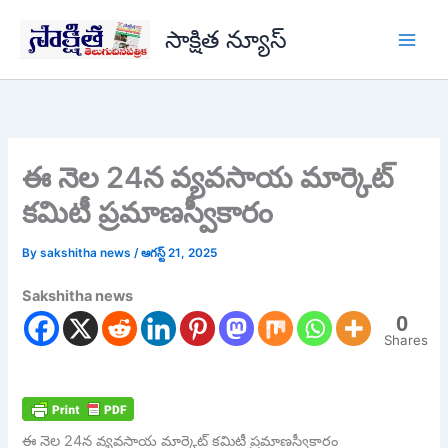
Skip
సాక్షిత న్యూస్
to
content
ఈ నెల 24న వ్య‌వ‌సాయ మార్కెట్
క‌మిటీ ప్ర‌మాణ‌స్వీకారం
By
sakshitha news
/
ఆగస్ట్ 21, 2025
Sakshitha news
0
Shares
ఈ నెల 24న వ్య‌వ‌సాయ మార్కెట్ క‌మిటీ ప్ర‌మాణ‌స్వీకారం