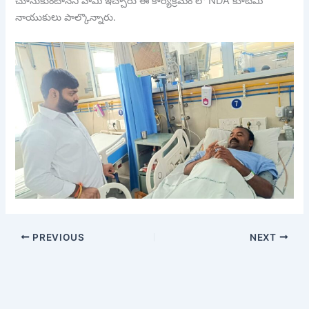
చూసుకుంటానని హామీ ఇచ్చారు ఈ కార్యక్రమం లొ NDA కూటమి
నాయుకులు పాల్కొన్నారు.
PREVIOUS
NEXT