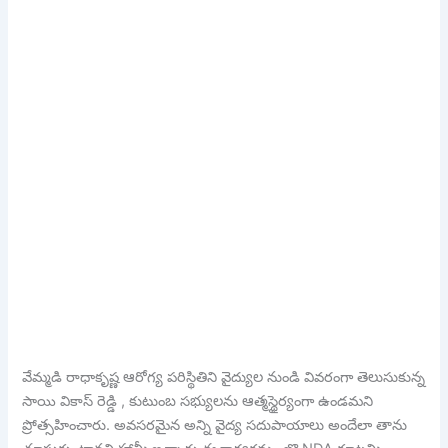
వేమ్మడి రాధాకృష్ణ ఆరోగ్య పరిస్థితిని వైద్యుల నుండి వివరంగా తెలుసుకున్న
సాయి వికాస్ రెడ్డి , కుటుంబ సభ్యులను ఆత్మస్థైర్యంగా ఉండమని
ప్రోత్సహించారు. అవసరమైన అన్ని వైద్య సదుపాయాలు అందేలా తాను