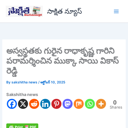
Skip
సాక్షిత న్యూస్
to
content
అస్వస్థతకు గురైన రాధాకృష్ణ గారిని
పరామర్శించిన ముక్కా సాయి వికాస్
రెడ్డి
By
sakshitha news
/
అక్టోబర్ 10, 2025
Sakshitha news
0
Shares