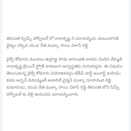
తిరుపతి స్విమ్స్ హాస్పిటల్ లో రాధాకృష్ణ ని పరామర్శించి..కుటుంబానికి
ధైర్యం చెప్పిన యువ నేత ముక్కా సాయి వికాస్ రెడ్డి
రైల్వే కోడూరు మండలం ఉర్లగడ్డ పొడు అరుంధతి వాడకు చెందిన వేమ్మడి
రాధాకృష్ణ బ్రెయిన్‌ స్ట్రోక్‌ కారణంగా అస్వస్థతకు గురయ్యారు. ఈ విషయం
తెలుసుకున్న రైల్వే కోడూరు నియోజకవర్గం టీడీపీ పార్టీ ఇంచార్జ్ మరియు
కడప అర్బన్ డెవలప్మెంట్ అథారిటీ చైర్మన్ ముక్కా రూపానంద రెడ్డి
కుమారుడు, యువ నేత ముక్కా సాయి వికాస్ రెడ్డి తిరుపతి లోని సిమ్స్
హాస్పిటల్‌ కు వెళ్లి ఆయనను పరామర్శించారు.