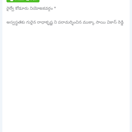
రైల్వే కోడూరు నియోజకవర్గం *
అస్వస్థతకు గురైన రాధాకృష్ణ ని పరామర్శించిన ముక్కా సాయి వికాస్ రెడ్డి