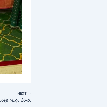
NEXT
ురక్షిత గమ్యం చేరాలి.