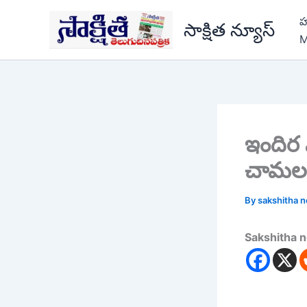
Skip
హ
to
సాక్షిత న్యూస్
M
content
ఇందిర 
చామల
By
sakshitha 
Sakshitha 