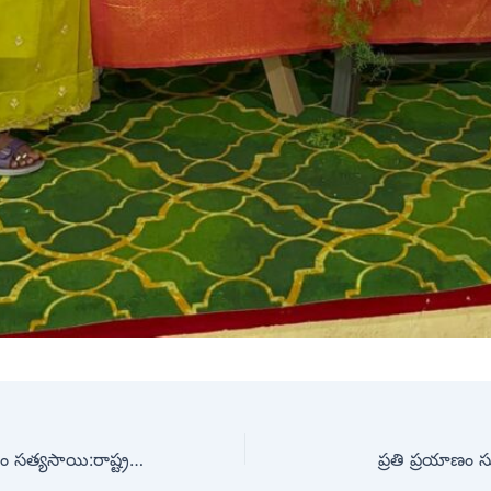
విశ్వప్రేమకు ప్రతిరూపం సత్యసాయి:రాష్ట్రపతి
ప్రతి ప్రయాణం స