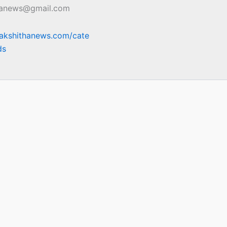
hanews@gmail.com
sakshithanews.com/cate
ds