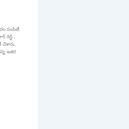
చీరల పంపిణీ
రెడ్డి ,
ీ చేశారు.
ంకన్న ఇతర