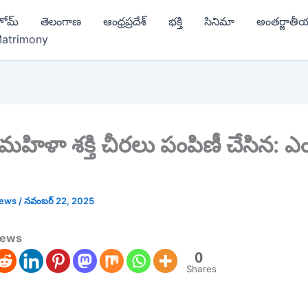
ోమ్
తెలంగాణ
ఆంధ్రప్రదేశ్
భక్తి
సినిమా
అంతర్జాతీ
atrimony
మహిళా శక్తి చీరలు పంపిణీ చేసిన: ఎ
news
/
నవంబర్ 22, 2025
news
0
Shares