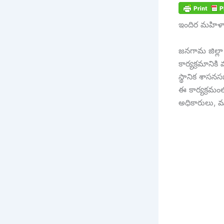
ఇందిర మహిళా 
జనగామ జిల్లా 
కార్యక్రమానిక
స్థానిక శాసనస
ఈ కార్యక్రమంలో
అధికారులు, మ