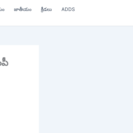
యం
జాతీయం
క్రీడలు
ADDS
ంపీ