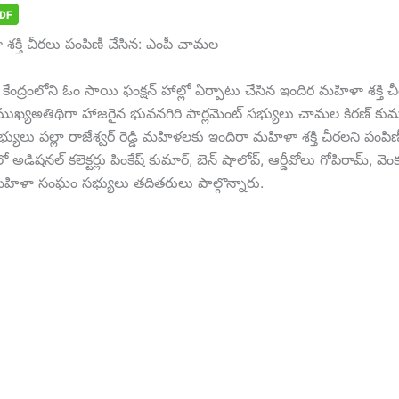
శక్తి చీరలు పంపిణీ చేసిన: ఎంపీ చామల
కేంద్రంలోని ఓం సాయి ఫంక్షన్ హాల్లో ఏర్పాటు చేసిన ఇందిర మహిళా శక్తి 
ి ముఖ్యఅతిథిగా హాజరైన భువనగిరి పార్లమెంట్ సభ్యులు చామల కిరణ్ కుమార్ 
భ్యులు పల్లా రాజేశ్వర్ రెడ్డి మహిళలకు ఇందిరా మహిళా శక్తి చీరలని పంపిణ
 అడిషనల్ కలెక్టర్లు పింకేష్ కుమార్, బెన్ షాలోవ్, ఆర్డీవోలు గోపిరామ్, వె
హిళా సంఘం సభ్యులు తదితరులు పాల్గొన్నారు.