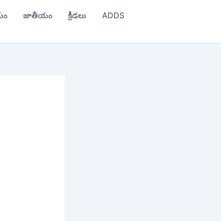
యం
జాతీయం
క్రీడలు
ADDS