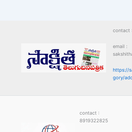
contact
email :
sakshit
https://
gory/ad
contact :
8919322825