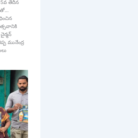
 5వ తేదీన
లతో…
ధించిన
త్సవానికి
ైర్మన్
ెప్ప మునేంద్ర
రులు