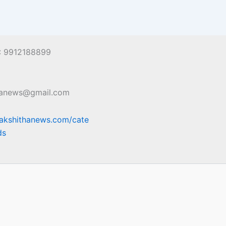
 : 9912188899
hanews@gmail.com
sakshithanews.com/cate
ds