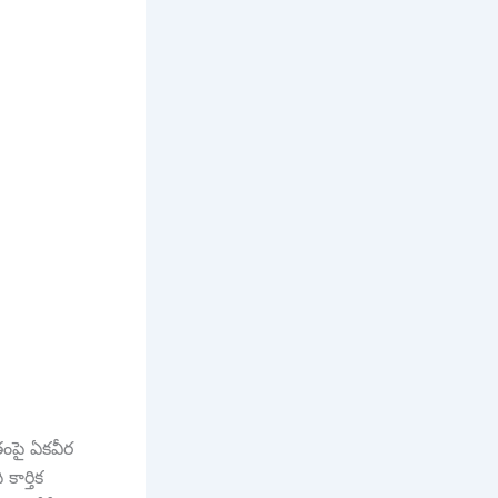
తంపై ఏకవీర
కార్తిక