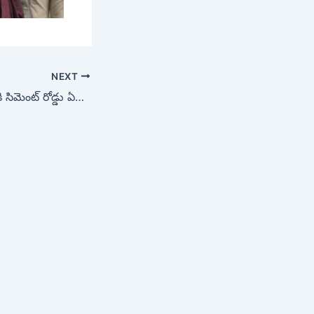
NEXT
నాగాలమ్మ ఆలయానికి సిమెంట్ రోడ్డు ఏర్పాటు