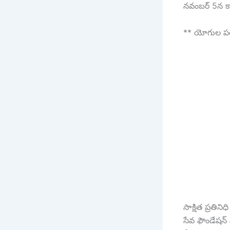
నవంబర్ 5న కార
** యోగుల పర్వ
సాక్షిత ప్రతి
సేవ ఫౌండేషన్ వ