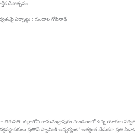
్తీక దీపోత్సవం
తంపై ఏర్పాట్లు : గుండాల గోపినాథ్
నిధి – తిరుపతి: జిల్లాలోని రామచంద్రాపురం మండలంలో ఉన్న యోగుల పర్వ
్యవస్థాపకులు ప్రతాప్ స్వామీజీ ఆధ్వర్యంలో అత్యంత వేడుకగా ప్రతి ఏడాది 