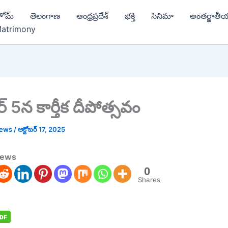
ోమ్
తెలంగాణ
ఆంధ్రప్రదేశ్
భక్తి
సినిమా
అంతర్జాతీ
atrimony
 5న కార్తీక దీపోత్సవం
news
/
అక్టోబర్ 17, 2025
news
0
Shares