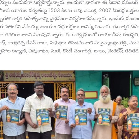
ి కన్నుల పండువగా నిర్వహిస్తున్నారు. అందులో భాగంగా ఈ ఏడాది నవంబర్
మి రోజున యోగుల పర్వతంపై 1503 కిలోల ఆవు నెయ్యి, 2007 మీటర్ల ఒత్తు
ెరతొ కార్తీక దీపోత్సవాన్ని వైభవంగా నిర్వహించనున్నారు. ఇందుకు సంబం
రుపతిలోని నేరేలమ్మ ఆలయం వద్ద భక్తులు ఆవిష్కరించారు. ఈ కార్తిక దీపో
గా తరలిరావాలని పిలుపునిచ్చారు. ఈ కార్యక్రమంలో రాయలసీమ రంగస్థలి చ
్, కార్యదర్శి కేఎన్ రాజా, సభ్యులు తొండమనాటి సుబ్రహ్మణ్యం రెడ్డి, మున
విగ్రహాల కళ్యాణి, పద్మనాభం, మణి, కొండే చెంగారెడ్డి, బాబు, వెంకటేష్ తదిత