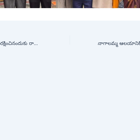
వక్ఫ్ భూములను పరిరక్షించినందుకు రాష్ట్ర సర్వే కమిషనర్