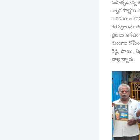
దీపోత్సవాన్న
కార్తీక పౌర్ణ
ఆరడుగుల కొప్ప
కరపత్రాలను తి
ప్రజలు అశేషం
గుండాల గోపీనాథ
రెడ్డి, సాయి, 
పాల్గొన్నారు.