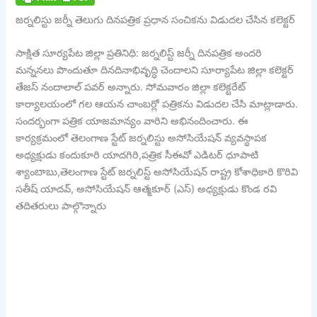
జర్నలిస్టు జర్నీ తెలుగు దినపత్రిక ప్రధాన సంచికను విడుదల చేసిన కలెక్టర్
సాక్షిత సూర్యపేట జిల్లా ప్రతినిధి: జర్నలిస్ట్ జర్నీ దినపత్రిక అందరి
మన్ననలు పొందుతూ దినదినాభివృద్ధి చెందాలని సూర్యాపేట జిల్లా కలెక్టర్
తేజస్ నందాలాల్ పవర్ అన్నారు. సోమవారం జిల్లా కలెక్టరేట్
కార్యాలయంలో గల ఆయన చాంబర్లో పత్రికను విడుదల చేసి మాట్లాడారు.
సందర్భంగా పత్రిక యాజమాన్యం వారిని అభినందించారు. ఈ
కార్యక్రమంలో తెలంగాణ స్టేట్ జర్నలిస్టు అసోసియేషన్ వ్యవస్థాపక
అధ్యక్షుడు కందుకూరి యాదగిరి,పత్రిక సీఈవో ఎడిటర్ ధూపాటి
శ్యాంబాబు,తెలంగాణ స్టేట్ జర్నలిస్ట్ అసోసియేషన్ రాష్ట్ర కోశాధికారి కొరివి
సతీష్ యాదవ్, అసోసియేషన్ ఆత్మకూర్ (ఎస్) అధ్యక్షుడు కొండ రవి
తదితరులు పాల్గొన్నారు