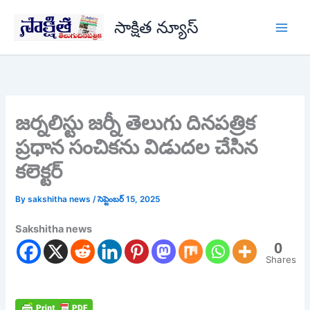
Skip
సాక్షిత న్యూస్
to
content
జర్నలిస్టు జర్నీ తెలుగు దినపత్రిక
ప్రధాన సంచికను విడుదల చేసిన
కలెక్టర్
By
sakshitha news
/
సెప్టెంబర్ 15, 2025
Sakshitha news
0
Shares