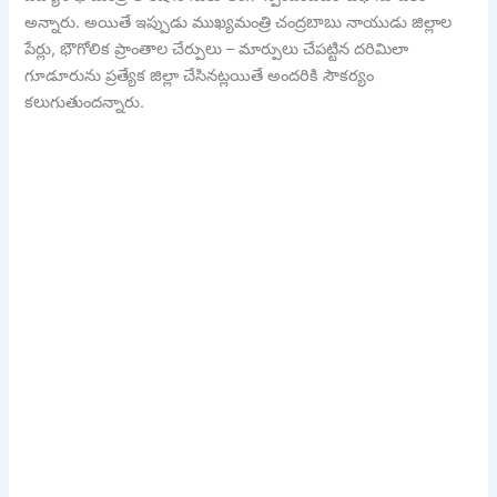
అన్నారు. అయితే ఇప్పుడు ముఖ్యమంత్రి చంద్రబాబు నాయుడు జిల్లాల
పేర్లు, భౌగోలిక ప్రాంతాల చేర్పులు – మార్పులు చేపట్టిన దరిమిలా
గూడూరును ప్రత్యేక జిల్లా చేసినట్లయితే అందరికి సౌకర్యం
కలుగుతుందన్నారు.