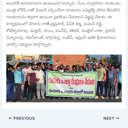
అందరికీ అనుకూలంగా ఉంటుందని అన్నారు. సీఎం చంద్రబాబు నాయుడు,
మంత్రి లోకేష్ లతో వెంటనే చర్చించేలా గూడూరు ఎమ్మెల్యే చొరవ తీసుకొని
గూడూరును జిల్లాగా అయినా ప్రకటింప చేయాలని విజ్ఞప్తి చేశారు. ఈ
కార్యక్రమంలో వేగూరు రాజేంద్రప్రసాద్, పీవీకే శర్మ, సుమన్ రెడ్డి,
కోటేశ్వరరావు, మస్తాన్, సాయి, మునీఫ్, శశిధర్, మొబైల్ రాజా, ప్రసాద్,
చిన్నారావు, రజనీకాంత్, హగ్గయ్య, సందీప్, ఇమ్రాన్ ఇతర క్రీడాకారులు,
వాకర్స్ సభ్యులు పాల్గొన్నారు.
PREVIOUS
NEXT