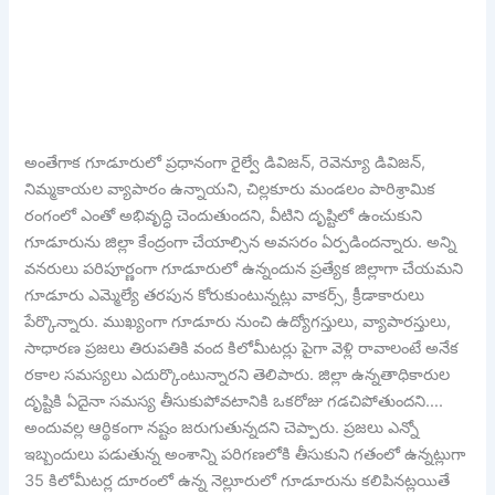
అంతేగాక గూడూరులో ప్రధానంగా రైల్వే డివిజన్, రెవెన్యూ డివిజన్,
నిమ్మకాయల వ్యాపారం ఉన్నాయని, చిల్లకూరు మండలం పారిశ్రామిక
రంగంలో ఎంతో అభివృద్ధి చెందుతుందని, వీటిని దృష్టిలో ఉంచుకుని
గూడూరును జిల్లా కేంద్రంగా చేయాల్సిన అవసరం ఏర్పడిందన్నారు. అన్ని
వనరులు పరిపూర్ణంగా గూడూరులో ఉన్నందున ప్రత్యేక జిల్లాగా చేయమని
గూడూరు ఎమ్మెల్యే తరపున కోరుకుంటున్నట్లు వాకర్స్, క్రీడాకారులు
పేర్కొన్నారు. ముఖ్యంగా గూడూరు నుంచి ఉద్యోగస్తులు, వ్యాపారస్తులు,
సాధారణ ప్రజలు తిరుపతికి వంద కిలోమీటర్లు పైగా వెళ్లి రావాలంటే అనేక
రకాల సమస్యలు ఎదుర్కొంటున్నారని తెలిపారు. జిల్లా ఉన్నతాధికారుల
దృష్టికి ఏదైనా సమస్య తీసుకుపోవటానికి ఒకరోజు గడచిపోతుందని….
అందువల్ల ఆర్థికంగా నష్టం జరుగుతున్నదని చెప్పారు. ప్రజలు ఎన్నో
ఇబ్బందులు పడుతున్న అంశాన్ని పరిగణలోకి తీసుకుని గతంలో ఉన్నట్లుగా
35 కిలోమీటర్ల దూరంలో ఉన్న నెల్లూరులో గూడూరును కలిపినట్లయితే