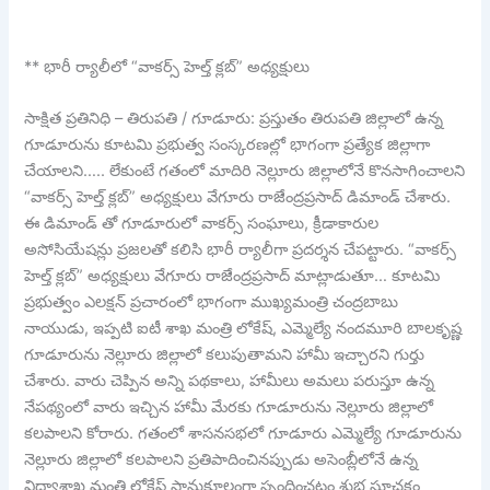
** భారీ ర్యాలీలో “వాకర్స్ హెల్త్ క్లబ్” అధ్యక్షులు
సాక్షిత ప్రతినిధి – తిరుపతి / గూడూరు: ప్రస్తుతం తిరుపతి జిల్లాలో ఉన్న
గూడూరును కూటమి ప్రభుత్వ సంస్కరణల్లో భాగంగా ప్రత్యేక జిల్లాగా
చేయాలని….. లేకుంటే గతంలో మాదిరి నెల్లూరు జిల్లాలోనే కొనసాగించాలని
“వాకర్స్ హెల్త్ క్లబ్” అధ్యక్షులు వేగూరు రాజేంద్రప్రసాద్ డిమాండ్ చేశారు.
ఈ డిమాండ్ తో గూడూరులో వాకర్స్ సంఘాలు, క్రీడాకారుల
అసోసియేషన్లు ప్రజలతో కలిసి భారీ ర్యాలీగా ప్రదర్శన చేపట్టారు. “వాకర్స్
హెల్త్ క్లబ్” అధ్యక్షులు వేగూరు రాజేంద్రప్రసాద్ మాట్లాడుతూ… కూటమి
ప్రభుత్వం ఎలక్షన్ ప్రచారంలో భాగంగా ముఖ్యమంత్రి చంద్రబాబు
నాయుడు, ఇప్పటి ఐటీ శాఖ మంత్రి లోకేష్, ఎమ్మెల్యే నందమూరి బాలకృష్ణ
గూడూరును నెల్లూరు జిల్లాలో కలుపుతామని హామీ ఇచ్చారని గుర్తు
చేశారు. వారు చెప్పిన అన్ని పథకాలు, హామీలు అమలు పరుస్తూ ఉన్న
నేపథ్యంలో వారు ఇచ్చిన హామీ మేరకు గూడూరును నెల్లూరు జిల్లాలో
కలపాలని కోరారు. గతంలో శాసనసభలో గూడూరు ఎమ్మెల్యే గూడూరును
నెల్లూరు జిల్లాలో కలపాలని ప్రతిపాదించినప్పుడు అసెంబ్లీలోనే ఉన్న
విద్యాశాఖ మంత్రి లోకేష్ సానుకూలంగా స్పందించటం శుభ సూచకం