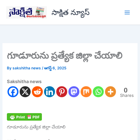
Skip
సాక్షిత న్యూస్
to
content
గూడూరును ప్రత్యేక జిల్లా చేయాలి
By
sakshitha news
/
ఆగస్ట్ 6, 2025
Sakshitha news
0
Shares
గూడూరును ప్రత్యేక జిల్లా చేయాలి