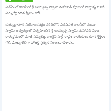
ఎచ్ఏఎల్ కాలనీలో శ్రీ అయ్యప్ప స్వామి మహాపడి పూజలో పాల్గొన్న మాజీ
ఎమ్మెల్యే కూన శ్రీశైలం గౌడ్
కుత్బుల్లాపూర్ నియోజకవర్గం పరిధిలోని ఎచ్ఏఎల్ కాలనీలో పంబూ
స్వామి ఆధ్వర్యంలో నిర్వహించిన శ్రీ అయ్యప్ప స్వామి మహాపడి పూజ
కార్యక్రమంలో మాజీ ఎమ్మెల్యే, కాంగ్రెస్ పార్టీ రాష్ట్ర నాయకులు కూన శ్రీశైలం
గౌడ్ ముఖ్యతిధిగా హాజరై ప్రత్యేక పూజలు చేశారు..