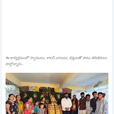
ఈ కార్యక్రమంలో స్వాములు, కాలనీ వాసులు, భక్తులతో పాటు తదితరులు
పాల్గొన్నారు..