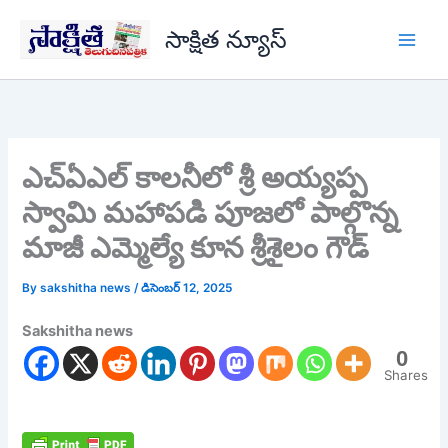
Skip
సాక్షిత న్యూస్
to
content
ఎచ్ఏఎల్ కాలనీలో శ్రీ అయ్యప్ప
స్వామి మహాపడి పూజలో పాల్గొన్న
మాజీ ఎమ్మెల్యే కూన శ్రీశైలం గౌడ్
By
sakshitha news
/
డిసెంబర్ 12, 2025
Sakshitha news
0
Shares