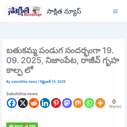
Skip
సాక్షిత న్యూస్
to
content
బతుకమ్మ పండుగ సందర్భంగా 19.
09. 2025, నిజాంపేట, రాజీవ్ గృహ
కాల్ప లో
By
sakshitha news
/
సెప్టెంబర్ 15, 2025
Sakshitha news
0
Shares