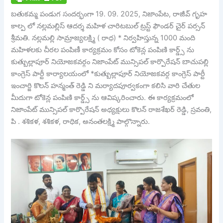
బతుకమ్మ పండుగ సందర్భంగా 19. 09. 2025, నిజాంపేట, రాజీవ్ గృహ
కాల్ప లో నల్లమల్లిస్ ఆదర్శ మహిళ చారిటబుల్ ట్రస్ట్ ఫౌండర్ చైర్ పర్సన్
శ్రీమతి. నల్లమల్లి సామ్రాజ్యలక్ష్మి ( రాధ) * నిర్వహిస్తున్న 1000 మంది
మహిళలకు చీరల పంపిణీ కార్యక్రమం కోసం టోకెన్ల పంపిణి కార్డ్స్ ను
కుత్బుల్లాపూర్ నియోజకవర్గం నిజాంపేట్ మున్సిపల్ కార్పొరేషన్ బాచుపల్లి
కాంగ్రెస్ పార్టీ కార్యాలయంలో *కుత్బుల్లాపూర్ నియోజకవర్గ కాంగ్రెస్ పార్టీ
ఇంచార్జి కొలన్ హన్మంత్ రెడ్డి ని మర్యాదపూర్వకంగా కలిసి వారి చేతుల
మీదుగా టోకెన్ల పంపిణి కార్డ్స్ ను ఆవిష్కరించారు. ఈ కార్యక్రమంలో
నిజాంపేట్ మున్సిపల్ కార్పొరేషన్ అధ్యక్షులు కొలన్ రాజశేఖర్ రెడ్డి, స్రవంతి,
పి . శశికళ, శశికళ, రాధిక, అనంతలక్ష్మి పాల్గొన్నారు.