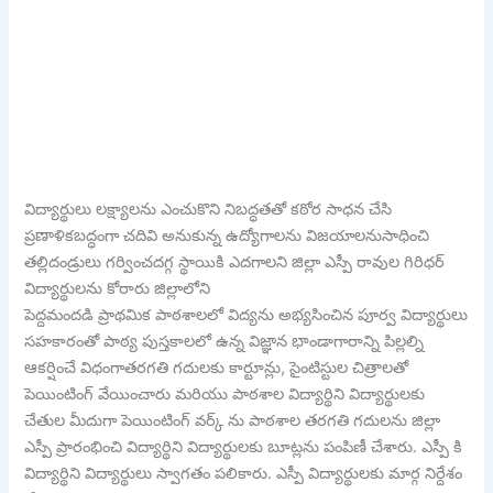
విద్యార్థులు లక్ష్యాలను ఎంచుకొని నిబద్ధతతో కఠోర సాధన చేసి
ప్రణాళికబద్ధంగా చదివి అనుకున్న ఉద్యోగాలను విజయాలనుసాధించి
తల్లిదండ్రులు గర్వించదగ్గ స్థాయికి ఎదగాలని జిల్లా ఎస్పీ రావుల గిరిధర్
విద్యార్థులను కోరారు జిల్లాలోని
పెద్దమందడి ప్రాథమిక పాఠశాలలో విద్యను అభ్యసించిన పూర్వ విద్యార్థులు
సహకారంతో పాఠ్య పుస్తకాలలో ఉన్న విజ్ఞాన భాండాగారాన్ని పిల్లల్ని
ఆకర్షించే విధంగాతరగతి గదులకు కార్టూన్లు, సైంటిస్టుల చిత్రాలతో
పెయింటింగ్ వేయించారు మరియు పాఠశాల విద్యార్థిని విద్యార్థులకు
చేతుల మీదుగా పెయింటింగ్ వర్క్ ను పాఠశాల తరగతి గదులను జిల్లా
ఎస్పీ ప్రారంభించి విద్యార్థిని విద్యార్థులకు బూట్లను పంపిణీ చేశారు. ఎస్పీ కి
విద్యార్థిని విద్యార్థులు స్వాగతం పలికారు. ఎస్పీ విద్యార్థులకు మార్గ నిర్దేశం