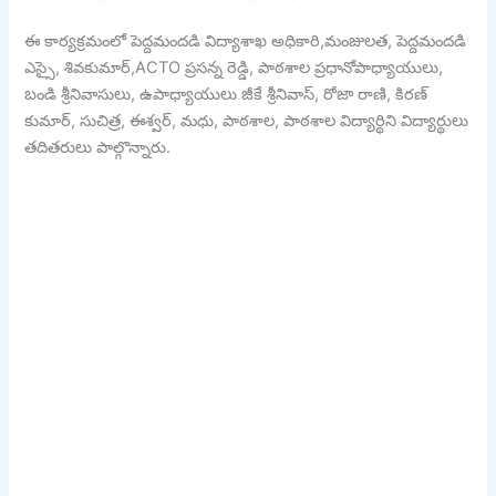
ఈ కార్యక్రమంలో పెద్దమందడి విద్యాశాఖ అధికారి,మంజులత, పెద్దమందడి
ఎస్సై, శివకుమార్,ACTO ప్రసన్న రెడ్డి, పాఠశాల ప్రధానోపాధ్యాయులు,
బండి శ్రీనివాసులు, ఉపాధ్యాయులు జీకే శ్రీనివాస్, రోజా రాణి, కిరణ్
కుమార్, సుచిత్ర, ఈశ్వర్, మధు, పాఠశాల, పాఠశాల విద్యార్థిని విద్యార్థులు
తదితరులు పాల్గొన్నారు.