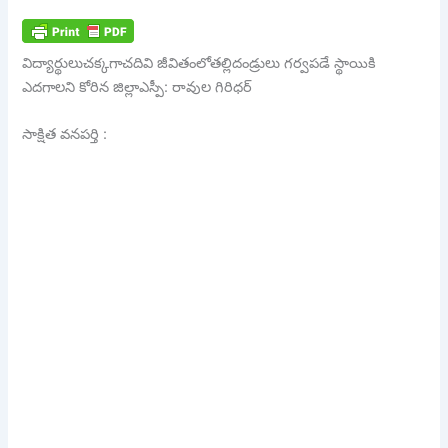
విద్యార్థులుచక్కగాచదివి జీవితంలోతల్లిదండ్రులు గర్వపడే స్థాయికి
ఎదగాలని కోరిన జిల్లాఎస్పీ: రావుల గిరిధర్
సాక్షిత వనపర్తి :