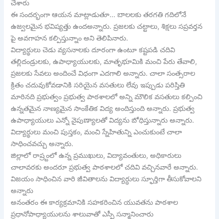
చేశారు
ఈ సందర్భంగా ఆయన మాట్లాడుతూ… బాలలకు తరగతి గదిలోనే
ఉజ్వలమైన భవిష్యత్తు ఉందఅన్నారు. ప్రజలకు చట్టాలు, శిక్షలు సప్రవర్తన
పై అవగాహన కల్పిస్తున్నాం అని తెలిపినారు.
విద్యార్థులు చెడు వ్యసనాలకు దూరంగా ఉంటూ కష్టపడి చదివి
తల్లిదండ్రులకు, ఉపాధ్యాయులకు, మాతృభూమికి మంచి పేరు తేవాలి,
ప్రజలకు సేవలు అందించే విధంగా ఎదగాలి అన్నారు. చాలా సంత్సరాల
క్రితం చదువుకోవడానికి సరియైన వసతులు లేవు ఇప్పుడు పరిస్తితి
మారినది ప్రభుత్వం ప్రభుత్వ పాఠశాలలో అన్ని మౌలిక వసతులు కల్పించి
ఉన్నతమైన నాణ్యమైన సాంకేతిక విద్య అందిస్తుంది అన్నారు. ప్రభుత్వ
ఉపాధ్యాయులు ఎన్నో నైపుణ్యాలతో విద్యను బోధిస్తున్నారు అన్నారు.
విద్యార్థులు మంచి పుస్తకం, మంచి స్నేహితున్ని ఎంచుకుంటే చాలా
సాధించవచ్చు అన్నారు.
జిల్లాలో రాష్ర్టంలో ఉన్న ప్రముఖులు, విద్యావంతులు, అధికారులు
చాలావరకు అందరూ ప్రభుత్వ పాఠశాలలో చదివి వచ్చినవారే అన్నారు.
విజయం సాధించిన వారి జీవితాలను విద్యార్ధులు స్ఫూర్తిగా తీసుకోవాలని
అన్నారు
అనంతరం ఈ కార్యక్రమానికి సహకరించిన యువతను పాఠశాల
ప్రధానోపాధ్యాయులను శాలువాతో ఎస్పీ సన్మానించారు