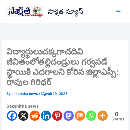
Skip
సాక్షిత న్యూస్
to
content
విద్యార్థులుచక్కగాచదివి
జీవితంలోతల్లిదండ్రులు గర్వపడే
స్థాయికి ఎదగాలని కోరిన జిల్లాఎస్పీ:
రావుల గిరిధర్
By
sakshitha news
/
సెప్టెంబర్ 19, 2025
Sakshitha news
0
Shares