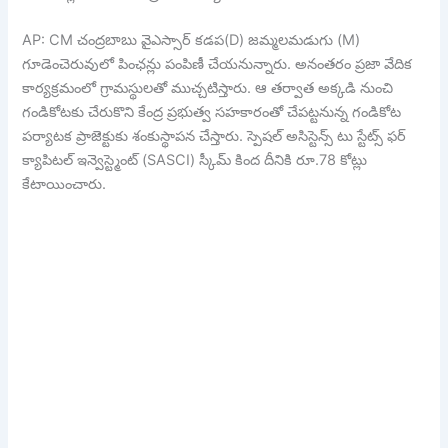
AP: CM చంద్రబాబు వైఎస్సార్ కడప(D) జమ్మలమడుగు (M)
గూడెంచెరువులో పింఛన్లు పంపిణీ చేయనున్నారు. అనంతరం ప్రజా వేదిక
కార్యక్రమంలో గ్రామస్థులతో ముచ్చటిస్తారు. ఆ తర్వాత అక్కడి నుంచి
గండికోటకు చేరుకొని కేంద్ర ప్రభుత్వ సహకారంతో చేపట్టనున్న గండికోట
పర్యాటక ప్రాజెక్టుకు శంకుస్థాపన చేస్తారు. స్పెషల్ అసిస్టెన్స్ టు స్టేట్స్ ఫర్
క్యాపిటల్ ఇన్వెస్ట్మెంట్ (SASCI) స్కీమ్ కింద దీనికి రూ.78 కోట్లు
కేటాయించారు.