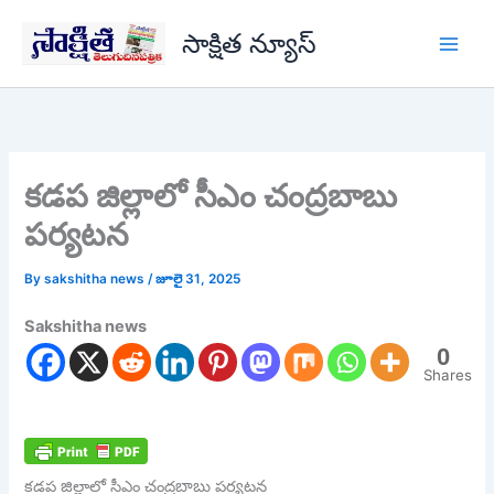
Skip
సాక్షిత న్యూస్
to
content
కడప జిల్లాలో సీఎం చంద్రబాబు
పర్యటన
By
sakshitha news
/
జూలై 31, 2025
Sakshitha news
0
Shares
కడప జిల్లాలో సీఎం చంద్రబాబు పర్యటన