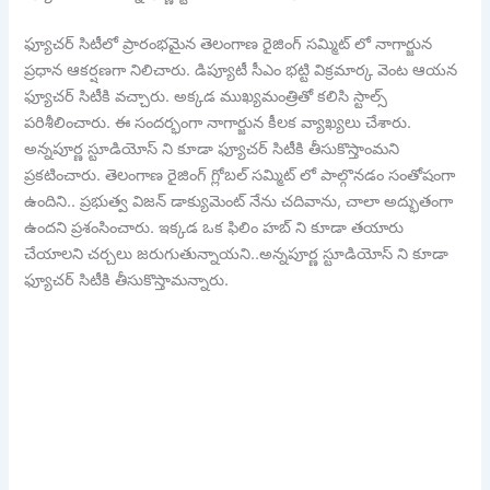
ఫ్యూచర్ సిటీలో ప్రారంభమైన తెలంగాణ రైజింగ్ సమ్మిట్ లో నాగార్జున
ప్రధాన ఆకర్షణగా నిలిచారు. డిప్యూటీ సీఎం భట్టి విక్రమార్క వెంట ఆయన
ఫ్యూచర్ సిటీకి వచ్చారు. అక్కడ ముఖ్యమంత్రితో కలిసి స్టాల్స్
పరిశీలించారు. ఈ సందర్భంగా నాగార్జున కీలక వ్యాఖ్యలు చేశారు.
అన్నపూర్ణ స్టూడియోస్ ని కూడా ఫ్యూచర్ సిటీకి తీసుకొస్తాంమని
ప్రకటించారు. తెలంగాణ రైజింగ్ గ్లోబల్ సమ్మిట్ లో పాల్గొనడం సంతోషంగా
ఉందిని.. ప్రభుత్వ విజన్ డాక్యుమెంట్ నేను చదివాను, చాలా అద్భుతంగా
ఉందని ప్రశంసించారు. ఇక్కడ ఒక ఫిలిం హబ్ ని కూడా తయారు
చేయాలని చర్చలు జరుగుతున్నాయని..అన్నపూర్ణ స్టూడియోస్ ని కూడా
ఫ్యూచర్ సిటీకి తీసుకొస్తామన్నారు.