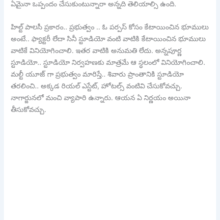
ఏమైనా ఒప్పందం చేసుకుంటున్నారా అన్నది తెలియాల్సి ఉంది.
హిల్ట్ పాలసీ ప్రకారం.. ప్రభుత్వం .. ఓ పర్పస్ కోసం కేటాయించిన భూములు
అంటే.. ఫ్యాక్టరీ లేదా సినీ స్టూడియో వంటి వాటికి కేటాయించిన భూములు
వాటికే వినియోగించాలి. ఇతర వాటికి అనుమతి లేదు. అన్నపూర్ణ
స్టూడియో.. స్టూడియో నిర్వహణకు మాత్రమే ఆ స్థలంలో వినియోగించాలి.
మల్టీ యూజ్ గా ప్రభుత్వం మారిస్తే.. శివారు ప్రాంతానికి స్టూడియో
తరలించి.. అక్కడ రియల్ ఎస్టేట్, హోటల్స్ వంటివి చేసుకోవచ్చు.
నాగార్జునలో మంచి వ్యాపారి ఉన్నారు. ఆయన ఏ నిర్ణయం అయినా
తీసుకోవచ్చు.