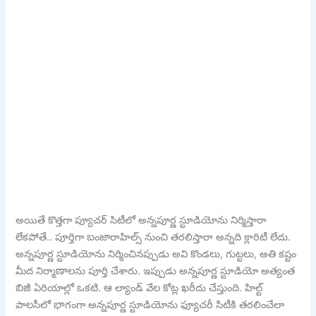
అయితే కొత్తగా ప్యూచర్ సిటీలో అన్నపూర్ణ స్టూడియోను నిర్మిస్తారా
లేకపోతే.. పూర్తిగా బంజారాహిల్స్ నుంచి తరలిస్తారా అన్నది క్లారిటీ లేదు.
అన్నపూర్ణ స్టూడియోను నిర్మించినప్పుడు అవి కొండలు, గుట్టలు, అతి కష్టం
మీద నిర్మాణాలను పూర్తి చేశారు. ఇప్పుడు అన్నపూర్ణ స్టూడియో అత్యంత
బిజీ ఏరియాల్లో ఒకటి. ఆ ల్యాండ్ వేల కోట్ల ఖరీదు చేస్తుంది. హిల్ట్
పాలసీలో భాగంగా అన్నపూర్ణ స్టూడియోను ఫ్యూచరీ సిటీకి తరలించేలా