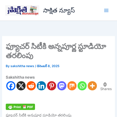
Skip
సాక్షిత న్యూస్
to
content
ఫ్యూచర్ సిటీకి అన్నపూర్ణ స్టూడియో
తరలింపు
By
sakshitha news
/
డిసెంబర్ 8, 2025
Sakshitha news
0
Shares
ఫ్యూచర్ సిటీకి అన్నపూర్ణ స్టూడియో తరలింపు