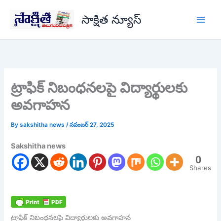
Skip
సాక్షిత న్యూస్
to
content
ట్రాఫిక్ నిబంధనలపై విద్యార్థులకు
అవగాహన
By
sakshitha news
/
నవంబర్ 27, 2025
Sakshitha news
0
Shares
ట్రాఫిక్ నిబంధనలపై విద్యార్థులకు అవగాహన