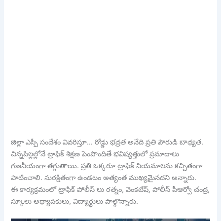
జిల్లా ఎస్పీ సందేశం వివరిస్తూ… రోడ్డు భద్రత అనేది ప్రతి పౌరుడి బాధ్యత.
చిన్నపిల్లల్లోనే ట్రాఫిక్ శిక్షణ పెంపొందితే భవిష్యత్తులో ప్రమాదాలు
గణనీయంగా తగ్గుతాయి. ప్రతి ఒక్కరూ ట్రాఫిక్ నియమాలను కచ్చితంగా
పాటించాలి. సురక్షితంగా ఉండటం అత్యంత ముఖ్యమైనదని అన్నారు.
ఈ కార్యక్రమంలో ట్రాఫిక్ పోలీస్ లు రత్నం, వెంకటేష్, పోలీస్ పీఆర్వో చంద్ర,
స్కూలు అధ్యాపకులు, విద్యార్థులు పాల్గొన్నారు.