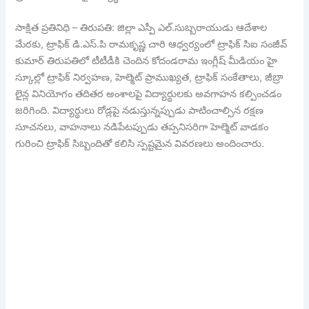
సాక్షిత ప్రతినిధి – తిరుపతి: జిల్లా ఎస్పీ ఎల్.సుబ్బరాయుడు ఆదేశాల
మేరకు, ట్రాఫిక్ డి.ఎస్.పి రామకృష్ణ చారి ఆధ్వర్యంలో ట్రాఫిక్ సిఐ సంజీవ్
కుమార్ తిరుపతిలో టీటీడీకి చెందిన కోదండరామ ఇంగ్లీష్ మీడియం హై
స్కూల్లో ట్రాఫిక్ నిర్వహణ, హెల్మెట్ ప్రాముఖ్యత, ట్రాఫిక్ సంకేతాలు, జీబ్రా
లైన్ల వినియోగం తదితర అంశాలపై విద్యార్థులకు అవగాహన కల్పించడం
జరిగింది. విద్యార్థులు రోడ్లపై నడుస్తున్నప్పుడు పాటించాల్సిన రక్షణ
సూచనలు, వాహనాలు నడిపేటప్పుడు తప్పనిసరిగా హెల్మెట్ వాడకం
గురించి ట్రాఫిక్ సిబ్బందితో కలిసి స్పష్టమైన వివరణలు అందించారు.