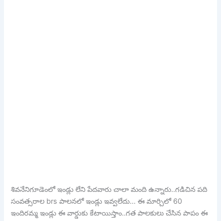
శివనేనిగూడెంలో ఇండ్లు లేని పేదవారు చాలా మంది ఉన్నారు..గడిచిన పది
సంవత్సరాల brs పాలనలో ఇండ్లు ఇవ్వలేదు… ఈ మార్చిలో 60
ఇందిరమ్మ ఇండ్లు ఈ వార్డుకు కేటాయిస్తాం..గత పాలకులు చేసిన పాపం ఈ