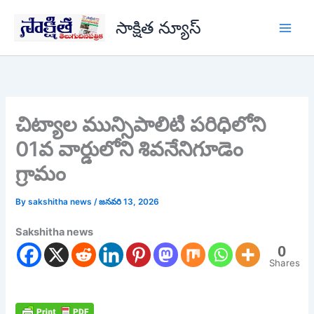
Skip
సాక్షిత న్యూస్
to
content
చిట్యాల మున్సిపాలిటి పరిధిలోని
01వ వార్డులోని శివనేనిగూడెం
గ్రామం
By
sakshitha news
/
జనవరి 13, 2026
Sakshitha news
0
Shares