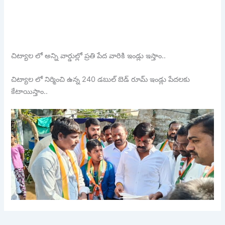
చిట్యాల లో అన్ని వార్డుల్లో ప్రతి పేద వారికి ఇండ్లు ఇస్తాం..
చిట్యాల లో నిర్మించి ఉన్న 240 డబుల్ బెడ్ రూమ్ ఇండ్లు పేదలకు
కేటాయిస్తాం..