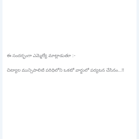
ఈ సందర్భంగా ఎమ్మెల్యే మాట్లాడుతూ :-
చిట్యాల మున్సిపాలిటి పరిధిలోని ఒకటో వార్డులో పర్యటన చేసినం…!!