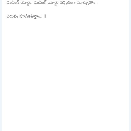
డంపింగ్ యార్డు..డంపింగ్ యార్డు కచ్చితంగా మార్చుతాం..
చెరువు పూడికతీస్తాం…!!