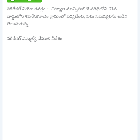
నకిరేకల్ నియెజకవర్గం :- చిట్యాల మున్సిపాలిటి పరిధిలోని 01వ
వార్డులోని శివనేనిగూడెం గ్రామంలో పర్యటించి, పలు సమస్యలను అడిగి
తెలుసుకున్న
నకిరేకల్ ఎమ్మెల్యే వేముల వీరేశం