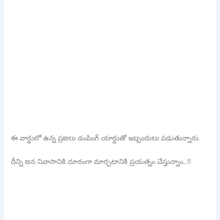
ఈ వార్డులో ఉన్న ప్రజలు డంపింగ్ యార్డుతో ఇబ్బందులు పడుతున్నారు.
దీన్ని జన నివాసానికి దూరంగా మార్చటానికి ప్రయత్నం చేస్తున్నాం..!!