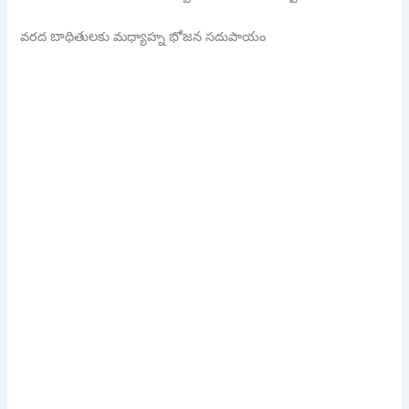
వరద బాధితులకు మధ్యాహ్న భోజన సదుపాయం