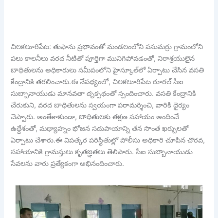
చిలకలూరిపేట: తుఫాను ప్రభావంతో మండలంలోని పసుమర్రు గ్రామంలోని
పలు కాలనీలు వరద నీటితో పూర్తిగా మునిగిపోవడంతో, నిరాశ్రయులైన
బాధితులను అధికారులు సమీపంలోని హైస్కూల్‌లో ఏర్పాటు చేసిన వసతి
కేంద్రానికి తరలించారు.ఈ నేపథ్యంలో, చిలకలూరిపేట రూరల్ సీఐ
సుబ్బానాయుడు మానవతా దృక్పథంతో స్పందించారు. వసతి కేంద్రానికి
చేరుకుని, వరద బాధితులను స్వయంగా పరామర్శించి, వారికి ధైర్యం
చెప్పారు. అంతేకాకుండా, బాధితులకు తక్షణ సహాయం అందించే
ఉద్దేశంతో, మధ్యాహ్నం భోజన సదుపాయాన్ని తన సొంత ఖర్చులతో
ఏర్పాటు చేశారు.ఈ విపత్కర పరిస్థితుల్లో పోలీసు అధికారి చూపిన చొరవ,
సహాయానికి గ్రామస్తులు కృతజ్ఞతలు తెలిపారు. సీఐ సుబ్బానాయుడు
సేవలను వారు ప్రత్యేకంగా అభినందించారు.