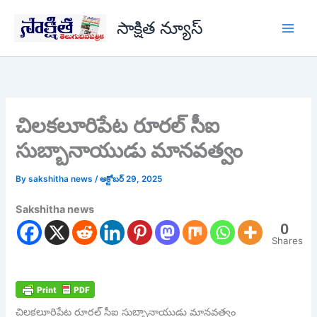
Skip
సాక్షిత న్యూస్
to
content
చిలకలూరిపేట రూరల్ సీఐ
సుబ్బానాయుడు మానవత్వం
By
sakshitha news
/
అక్టోబర్ 29, 2025
Sakshitha news
0
Shares
చిలకలూరిపేట రూరల్ సీఐ సుబ్బానాయుడు మానవత్వం