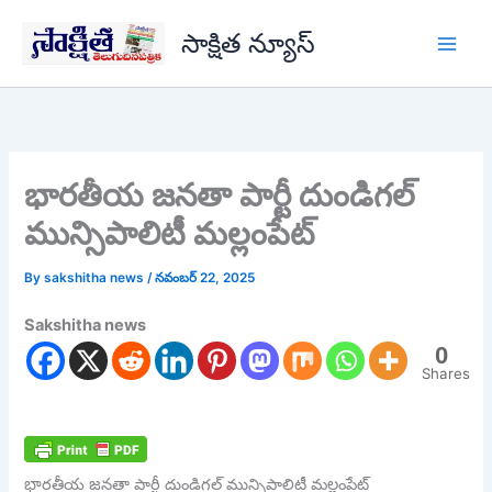
Skip
సాక్షిత న్యూస్
to
content
భారతీయ జనతా పార్టీ దుండిగల్
మున్సిపాలిటీ మల్లంపేట్
By
sakshitha news
/
నవంబర్ 22, 2025
Sakshitha news
0
Shares
భారతీయ జనతా పార్టీ దుండిగల్ మున్సిపాలిటీ మల్లంపేట్