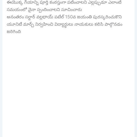
ఈయొక్క గేయాన్ని పూర్తి కంఠస్తంగా పటించాలని ఎల్లప్పుడూ ఎలాంటి
సమయంలో నైనా స్పందించాలని సూచించారు
అనంతరం సర్దార్ వల్లభాయ్ పటేల్ 150వ జయంతి పురస్కరించుకొని
యూనిటీ మార్చ్ నిర్వహించి విద్యార్థులు నాయకులు కలిసి పాల్గొనడం
జరిగింది