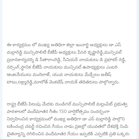
ఈ కార్యక్రమం లో ముఖ్య అతిధిగా జిల్లా ఇంచార్జి అధ్యక్షులు డా ఎస్
మల్లారెడ్డి మున్సిపాలిటీ బీజేపీ అధ్యక్షులు పీసరి కృష్ణారెడ్డి,మున్సిపల్
ప్రధానకార్యదర్శి డి సీతారాంరెడ్డి, సీనియర్ నాయకులు డి ప్రభాకర్ రెడ్డి,
నర్సింగ్,స్థానిక బీజేపీ నాయకులు మున్సిపల్ ఉపాధ్యక్షులు ఎంబరి
ఆంజనేయులు ముదిరాజ్, యువ నాయకులు మేడ్చేలం అతీష్
బాబు,లక్ష్మారెడ్డి,మాలోత్ వెంకటేష్ నాయక్ తదితరులు పాల్గొన్నారు.
రాష్ట్ర బీజేపీ పిలుపు మేరకు దుండిగల్ మున్సిపాలిటీ మల్లంపేట్ ప్రభుత్వ
పాఠశాలలో వందేమాతర గీతం 150 వార్షికోత్సవం సందర్బంగా
నిర్వహించిన కార్యక్రమంలో ముఖ్య అతిధిగా డా ఎస్ మల్లారెడ్డి పాల్గొని
బకించంద్ర చటర్జీ రచించిన గేయం నాడు ప్రజల్లో యువతలో దేశభక్తి నింపి
చైతన్యాన్ని రగిలించిన వందేమాతర గేయం ఇప్పటికి ఎప్పటికి ప్రతి ఒక్కరు