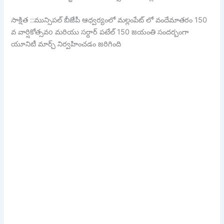
సాక్షిత ::మున్సిపల్ బీజేపీ ఆధ్వర్యంలో మల్లంపేట్ లో వందేమాతరం 150
వ వార్షికోత్సవo మరియు సర్దార్ పటేల్ 150 జయంతి సందర్బంగా
యూనిటీ మార్చ్ నిర్వహించడం జరిగింది