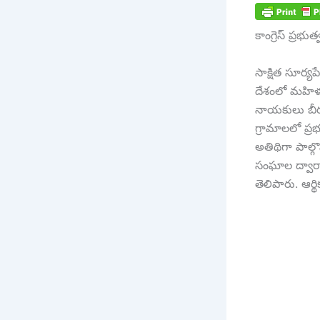
కాంగ్రెస్ ప్ర
సాక్షిత సూర్యప
దేశంలో మహిళలక
నాయకులు బీరవ
గ్రామాలలో ప్రభ
అతిథిగా పాల
సంఘాల ద్వారా
తెలిపారు. ఆర్