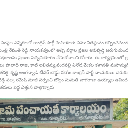
ిక సంస్థల ఎన్నికలలో కాంగ్రెస్ పార్టీ మహిళలకు సముచితస్థానం కల్పించనుం
ంత్రి రేవంత్ రెడ్డి నాయకత్వంలో అన్ని వర్గాల ప్రజల అభివృద్ధి జరుగుతుంద
ి పథకాలను ప్రజలు సద్వినియోగం చేసుకోవాలని కోరారు. ఈ కార్యక్రమంలో 
ులు పాలాది రాజి, కాటి లలితమ్మ,వంగపల్లి వినోద,మేకల కళావతి మహమ్మద్
ైతన్య ,కృష్ణ అంగన్వాడి టీచర్ బొడ్డు సరోజ,కాంగ్రెస్ పార్టీ నాయకులు చెరుకు
కటరెడ్డి పల్స రమేష్ మాజీ సర్పంచి బొల్లం సుమతి నాగరాజు ఉయ్యాల ఉపేందర్,
లు పెద్ద ఎత్తున పాల్గొన్నారు