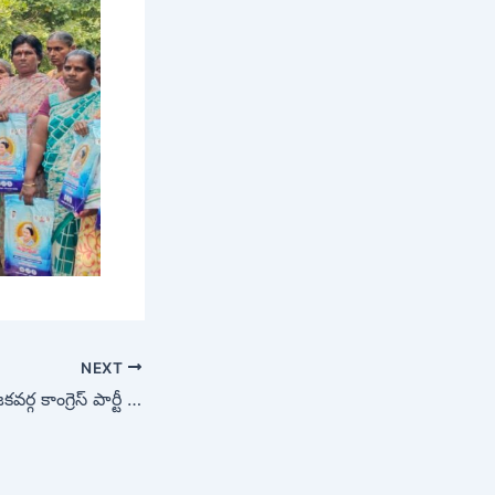
NEXT
కుత్బుల్లాపూర్ నియోజకవర్గ కాంగ్రెస్ పార్టీ ఇంచార్జి కొలన్ హన్మంత్ రెడ్డి విదేశీ పర్యటన