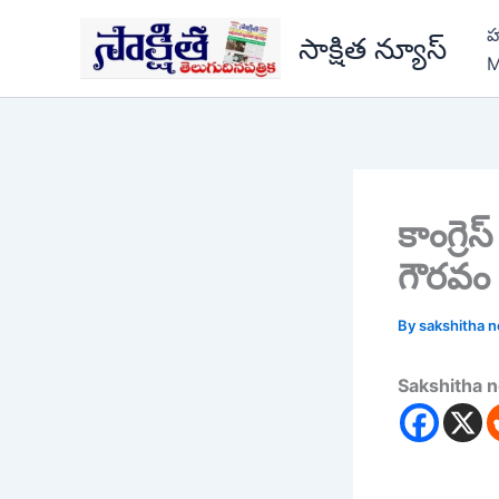
Skip
హ
to
సాక్షిత న్యూస్
M
content
కాంగ్ర
గౌరవం :
By
sakshitha 
Sakshitha 