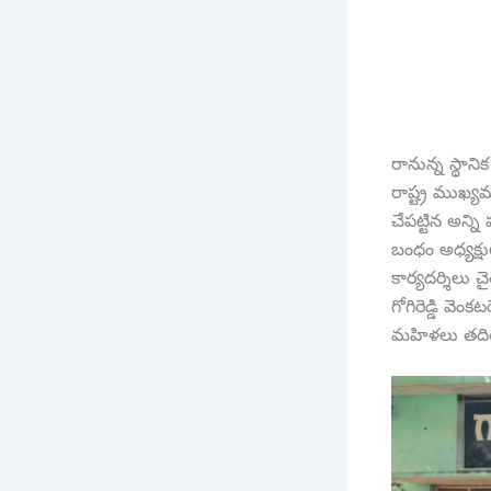
రానున్న స్థాన
రాష్ట్ర ముఖ్యమ
చేపట్టిన అన్న
బంధం అధ్యక్ష
కార్యదర్శిలు చ
గోగిరెడ్డి వెం
మహిళలు తదితరు