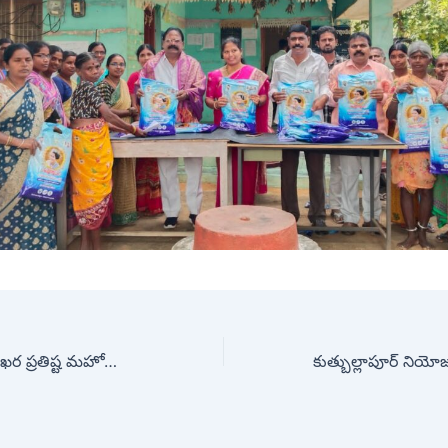
ఆలయ ధ్వజస్తంభ, శిఖర ప్రతిష్ట మహోత్సవానికి ముఖ్య అతిథిగా నర్సారెడ్డి భూపతి రెడ్డి