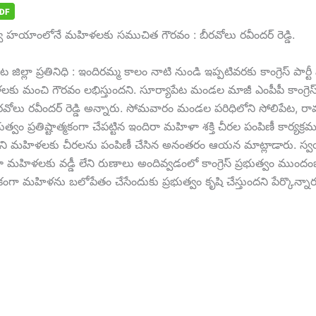
భుత్వ హయాంలోనే మహిళలకు సముచిత గౌరవం : బీరవోలు రవీందర్ రెడ్డి.
ేట జిల్లా ప్రతినిధి : ఇందిరమ్మ కాలం నాటి నుండి ఇప్పటివరకు కాంగ్రెస్ పా
ు మంచి గౌరవం లభిస్తుందని. సూర్యాపేట మండల మాజీ ఎంపీపీ కాంగ్రెస్ ప
ోలు రవీందర్ రెడ్డి అన్నారు. సోమవారం మండల పరిధిలోని సోలిపేట, 
ుత్వం ప్రతిష్టాత్మకంగా చేపట్టిన ఇందిరా మహిళా శక్తి చీరల పంపిణీ కార్యక
్గొని మహిళలకు చీరలను పంపిణీ చేసిన అనంతరం ఆయన మాట్లాడారు. 
 మహిళలకు వడ్డీ లేని రుణాలు అందివ్వడంలో కాంగ్రెస్ ప్రభుత్వం ముం
థికంగా మహిళను బలోపేతం చేసేందుకు ప్రభుత్వం కృషి చేస్తుందని పేర్కొన్నార