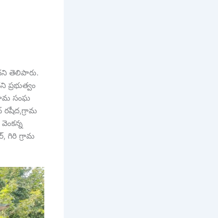
దని తెలిపారు.
ని ప్రభుత్వం
గ్రామ సంఘ
 రషీద,గ్రామ
 వెంకన్న
 గిరి గ్రామ