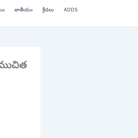
యం
జాతీయం
క్రీడలు
ADDS
సముచిత