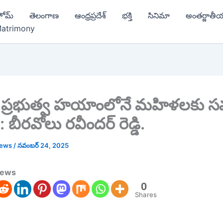
ోమ్
తెలంగాణ
ఆంధ్రప్రదేశ్
భక్తి
సినిమా
అంతర్జాతీ
atrimony
ెస్ ప్రభుత్వ హయాంలోనే మహిళలకు 
 బీరవోలు రవీందర్ రెడ్డి.
news
/
నవంబర్ 24, 2025
news
0
Shares