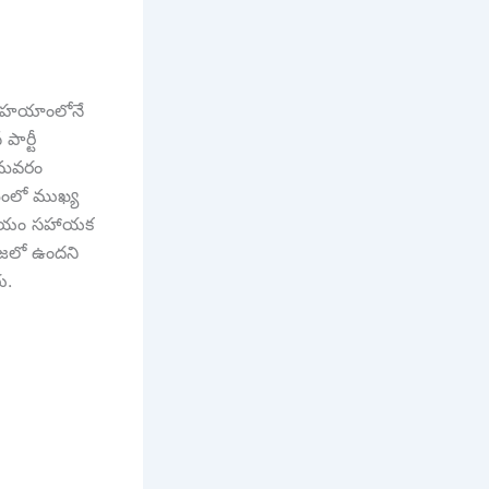
ర్టీ హయాంలోనే
ార్టీ
రామవరం
్రమంలో ముఖ్య
స్వయం సహాయక
దంజలో ఉందని
ు.