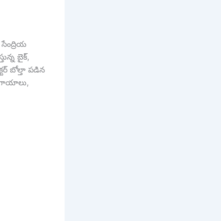
సేంద్రియ
న్న బైక్,
టర్ బోల్తా పడిన
 గాయాలు,