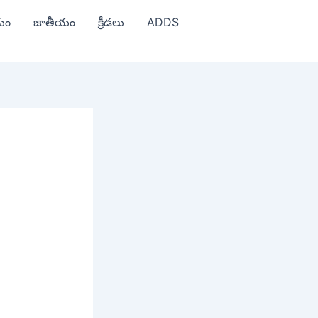
యం
జాతీయం
క్రీడలు
ADDS