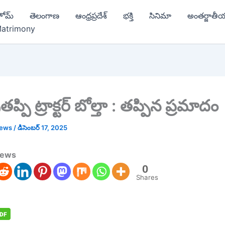
ోమ్
తెలంగాణ
ఆంధ్రప్రదేశ్
భక్తి
సినిమా
అంతర్జాతీ
atrimony
్పి ట్రాక్టర్ బోల్తా : తప్పిన ప్రమాదం
news
/
డిసెంబర్ 17, 2025
news
0
Shares