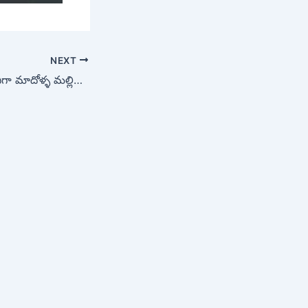
NEXT
చందిప్ప గ్రామ సర్పంచిగా మాదోళ్ళ మల్లికార్జున్