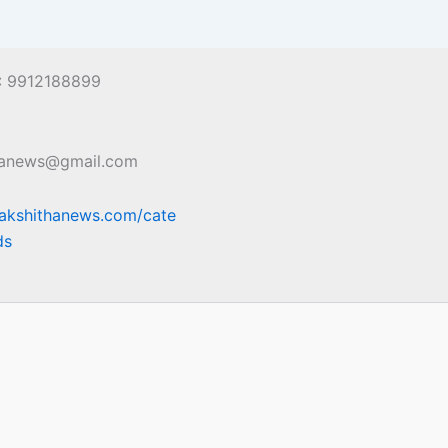
 : 9912188899
hanews@gmail.com
sakshithanews.com/cate
ds