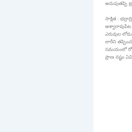
అదుపుతప్పి ట్రా
సాక్షిత : భద్రాద్
అశ్వారావుపేట 
ఎరువుల లోడుత
లారీని తప్పించ
సమయంలో రోడ్డ
ప్రాణ నష్టం ఏ