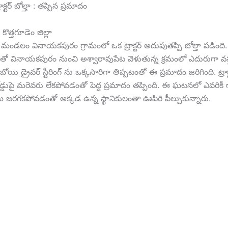
క్టర్ బోల్తా : తప్పిన ప్రమాదం
రి కొత్తగూడెం జిల్లా
మండలం వినాయకపురం గ్రామంలో ఒక ట్రాక్టర్ అదుపుతప్పి బోల్తా పడింది. 
ో వినాయకపురం నుంచి అశ్వారావుపేట వెళుతున్న క్రమంలో ఎదురుగా వస్తు
బోయి డ్రైవర్ స్టీరింగ్ ను ఒక్కసారిగా తిప్పటంతో ఈ ప్రమాదం జరిగింది. ట్రాక్
ుపై మరెవరు లేకపోవడంతో పెద్ద ప్రమాదం తప్పింది. ఈ ఘటనలో ఎవరికీ
మి జరగకపోవడంతో అక్కడ ఉన్న స్థానికులంతా ఊపిరి పీల్చుకున్నారు.