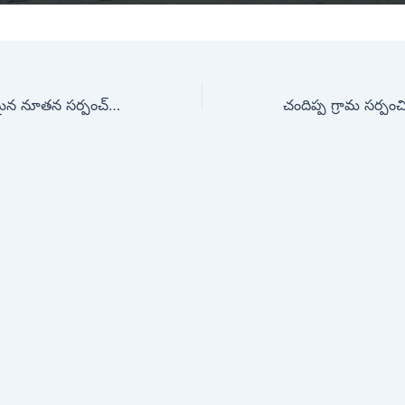
ప్రజా సేవలో నిమగ్నమైన నూతన సర్పంచ్ : కోర్సా రాజేష్