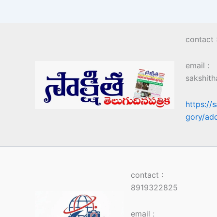
contact
email :
sakshit
https://
gory/ad
contact :
8919322825
email :