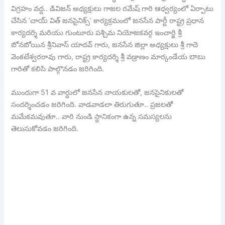
విగ్రహం వద్ద.. డివిజన్ అధ్యక్షులు గాజల రమేష్ గారి ఆధ్వర్యంలో ఏర్పాటు
చేసిన ‘చాయ్ విత్ జనసైనిక్స్’ కార్యక్రమంలో జనసేన పార్టీ రాష్ట్ర ప్రధాన
కార్యదర్శి మరియు గుంటూరు పశ్చిమ నియోజకవర్గ ఇంచార్జి శ్రీ
బోనబోయిన శ్రీనివాస్ యాదవ్ గారు, జనసేన జిల్లా అధ్యక్షులు శ్రీ గాదె
వెంకటేశ్వరరావు గారు, రాష్ట్ర కార్యదర్శి శ్రీ వడ్రాణం మార్కండేయ బాబు
గారితో కలిసి పాల్గొనడం జరిగింది.
ముందుగా 51 వ వార్డులో జనసేన నాయకులతో, జనసైనికులతో
సందర్శించడం జరిగింది. వాడవాడలా తిరుగుతూ.. ప్రజలతో
మమేకమవుతూ.. వారి నుండి స్థానికంగా ఉన్న సమస్యలను
తెలుసుకోవడం జరిగింది.