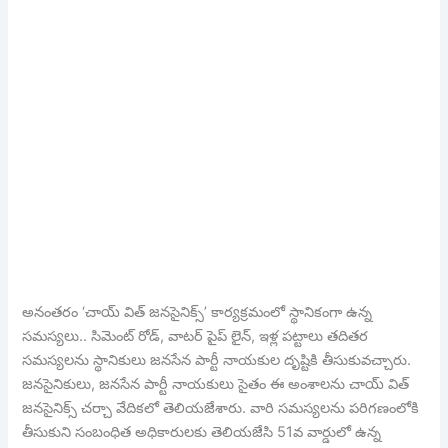
అనంతరం ‘చాయ్ విత్ జనసైనిక్స్’ కార్యక్రమంలో స్థానికంగా ఉన్న
సమస్యలు.. సిమెంట్ రోడ్, వాటర్ పైప్ లైన్, ఇళ్ల పట్టాలు తదితర
సమస్యలను స్థానికులు జనసేన పార్టీ నాయకుల దృష్టికి తీసుకువచ్చారు.
జనసైనికులు, జనసేన పార్టీ నాయకులు సైతం ఈ అంశాలను చాయ్ విత్
జనసైనిక్స్ చర్చా వేదికలో తెలియజేశారు. వారి సమస్యలను పరిగణంలోకి
తీసుకుని సంబంధిత అధికారులకు తెలియజేసి 51వ వార్డులో ఉన్న