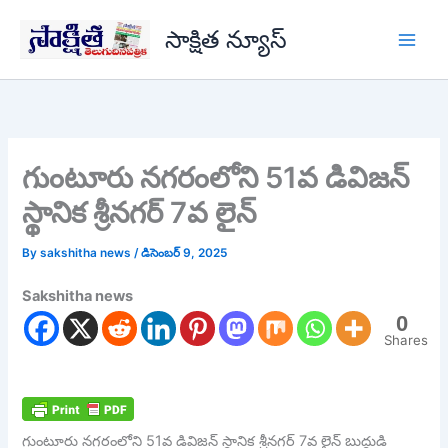
Skip
సాక్షిత న్యూస్
to
content
గుంటూరు నగరంలోని 51వ డివిజన్
స్థానిక శ్రీనగర్ 7వ లైన్
By
sakshitha news
/
డిసెంబర్ 9, 2025
Sakshitha news
0
Shares
గుంటూరు నగరంలోని 51వ డివిజన్ స్థానిక శ్రీనగర్ 7వ లైన్ బుద్ధుడి