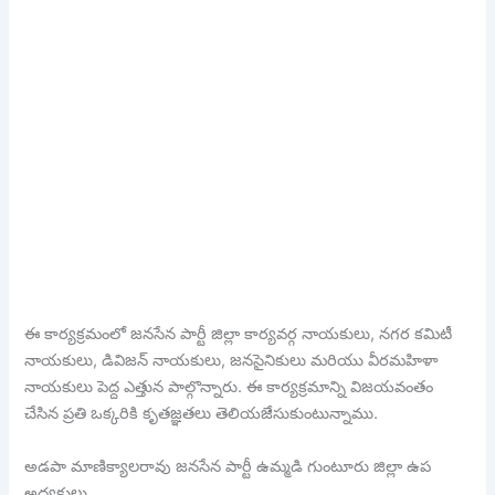
ఈ కార్యక్రమంలో జనసేన పార్టీ జిల్లా కార్యవర్గ నాయకులు, నగర కమిటీ
నాయకులు, డివిజన్ నాయకులు, జనసైనికులు మరియు వీరమహిళా
నాయకులు పెద్ద ఎత్తున పాల్గొన్నారు. ఈ కార్యక్రమాన్ని విజయవంతం
చేసిన ప్రతి ఒక్కరికి కృతజ్ఞతలు తెలియజేసుకుంటున్నాము.
అడపా మాణిక్యాలరావు జనసేన పార్టీ ఉమ్మడి గుంటూరు జిల్లా ఉప
అధ్యక్షులు.