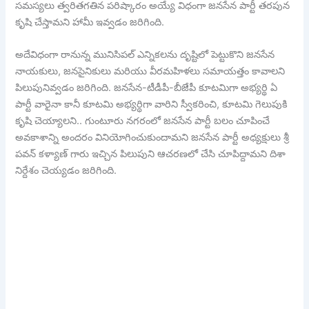
సమస్యలు త్వరితగతిన పరిష్కారం అయ్యే విధంగా జనసేన పార్టీ తరపున
కృషి చేస్తామని హామీ ఇవ్వడం జరిగింది.
అదేవిధంగా రానున్న మునిసిపల్ ఎన్నికలను దృష్టిలో పెట్టుకొని జనసేన
నాయకులు, జనసైనికులు మరియు వీరమహిళలు సమాయత్తం కావాలని
పిలుపునివ్వడం జరిగింది. జనసేన-టీడీపీ-బీజేపీ కూటమిగా అభ్యర్థి ఏ
పార్టీ వారైనా కానీ కూటమి అభ్యర్థిగా వారిని స్వీకరించి, కూటమి గెలుపుకి
కృషి చెయ్యాలని.. గుంటూరు నగరంలో జనసేన పార్టీ బలం చూపించే
అవకాశాన్ని అందరం వినియోగించుకుందామని జనసేన పార్టీ అధ్యక్షులు శ్రీ
పవన్ కళ్యాణ్ గారు ఇచ్చిన పిలుపుని ఆచరణలో చేసి చూపిద్దామని దిశా
నిర్దేశం చెయ్యడం జరిగింది.